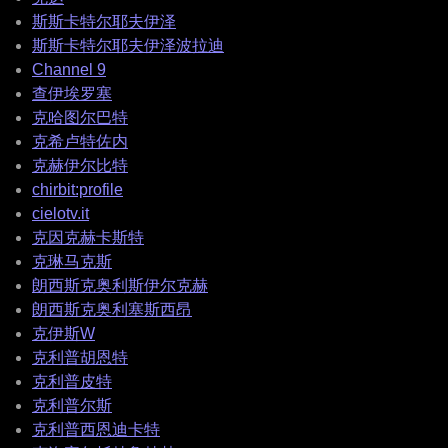
斯斯卡特尔耶夫伊泽
斯斯卡特尔耶夫伊泽波拉迪
Channel 9
查伊埃罗塞
克哈图尔巴特
克希卢特佐内
克赫伊尔比特
chirbit:profile
cielotv.it
克因克赫卡斯特
克琳马克斯
朗西斯克奥利斯伊尔克赫
朗西斯克奥利塞斯西昂
克伊斯W
克利普胡恩特
克利普皮特
克利普尔斯
克利普西恩迪卡特