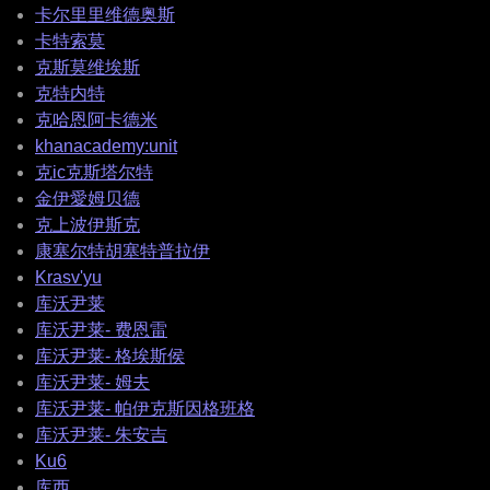
卡尔里里维德奥斯
卡特索莫
克斯莫维埃斯
克特内特
克哈恩阿卡德米
khanacademy:unit
克ic克斯塔尔特
金伊愛姆贝德
克上波伊斯克
康塞尔特胡塞特普拉伊
Krasv'yu
库沃尹莱
库沃尹莱- 费恩雷
库沃尹莱- 格埃斯侯
库沃尹莱- 姆夫
库沃尹莱- 帕伊克斯因格班格
库沃尹莱- 朱安吉
Ku6
库西