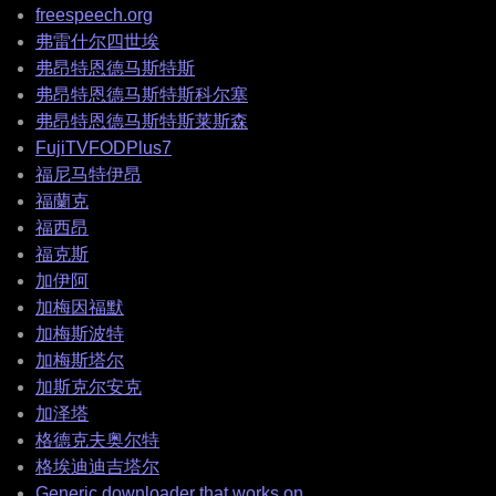
freespeech.org
弗雷什尔四世埃
弗昂特恩德马斯特斯
弗昂特恩德马斯特斯科尔塞
弗昂特恩德马斯特斯莱斯森
FujiTVFODPlus7
福尼马特伊昂
福蘭克
福西昂
福克斯
加伊阿
加梅因福默
加梅斯波特
加梅斯塔尔
加斯克尔安克
加泽塔
格德克夫奥尔特
格埃迪迪吉塔尔
Generic downloader that works on