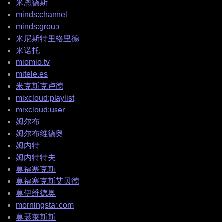
米恩德斯
minds:channel
minds:group
米尼斯特里格里德
米诺托
miomio.tv
mitele.es
米克斯克卢德
mixcloud:playlist
mixcloud:user
姆尔布
姆尔布维德奥
姆内特
姆内特特夫
莫福塞克斯
莫福塞克斯艾贝德
莫伊维德奥
morningstar.com
莫瑟莱斯斯