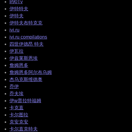
Ir90Tv
伊特特夫
伊特夫
伊特夫布特克克
ivi.ru
ivi.ru compilations
四世伊德昂 特夫
伊瓦拉
伊兹莱斯恩埃
詹姆恩多
詹姆恩多阿尔布乌姆
杰乌克斯维德奥
乔伊
乔夫埃
伊w普拉特福姆
卡克直
卡尔图拉
克安克安
卡尔直克特夫