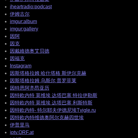
iheartradio:podcast
伊姆古尔
imgur:album
imgur:gallery
因阿
因克
因戴維德奥艾贝德
因福克
Instagram
因斯塔格拉姆 哈什塔格 斯伊尔克赫
因斯塔格拉姆 乌斯尔 普罗菲莱
因特恩阿齐昂亚历
因特欧内特 莫维埃 达塔巴塞 特拉伊勒斯
因特欧内特 莫维埃 达塔巴塞 利斯特斯
因特欧内特- 特尔耶夫伊德尼埃Tvigle.ru
因特欧内特维德奥阿尔克赫四世埃
伊普里马
iptv.ORF.at