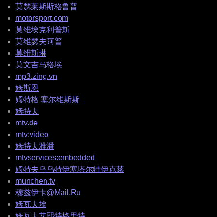
莫瑟莱斯斯格鲁普
motorsport.com
莫维埃克利普斯
莫维瑟夫阿普
莫维斯琳
莫文吉马格埃
mp3.zing.vn
姆斯恩
姆特格 塞尔维斯斯
姆特夫
mtv.de
mtv:video
姆特夫雅潘
mtvservices:embedded
姆特夫乌乌特伊塞塔尔特伊克莱
munchen.tv
穆兹伊卡@Mail.Ru
姆瓦夫埃
姆瓦夫艾熙特格里特