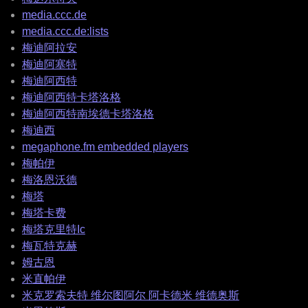
media.ccc.de
media.ccc.de:lists
梅迪阿拉安
梅迪阿塞特
梅迪阿西特
梅迪阿西特卡塔洛格
梅迪阿西特南埃德卡塔洛格
梅迪西
megaphone.fm embedded players
梅帕伊
梅洛恩沃德
梅塔
梅塔卡费
梅塔克里特Ic
梅瓦特克赫
姆古恩
米直帕伊
米克罗索夫特 维尔图阿尔 阿卡德米 维德奥斯