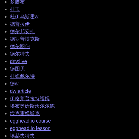
多勝布
杜玉
杜伊乌斯霍w
德普拉伊
德尔邦安扎
德罗普博克斯
德尔图伯
德尔特夫
drtv:live
德图贝
杜姆佩尔特
德w
dw:article
伊格莱普拉特福姆
埃布奥姆斯沃尔尔德
埃克霍姆斯克
egghead.io course
egghead.io lesson
埃赫夫特夫