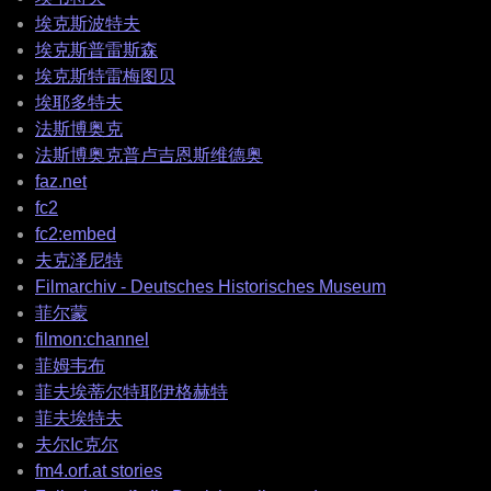
埃克斯波特夫
埃克斯普雷斯森
埃克斯特雷梅图贝
埃耶多特夫
法斯博奥克
法斯博奥克普卢吉恩斯维德奥
faz.net
fc2
fc2:embed
夫克泽尼特
Filmarchiv - Deutsches Historisches Museum
菲尔蒙
filmon:channel
菲姆韦布
菲夫埃蒂尔特耶伊格赫特
菲夫埃特夫
夫尔Ic克尔
fm4.orf.at stories