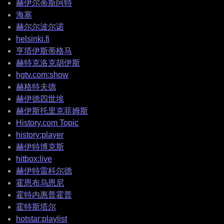
赫伊尔蒂斯阿特
海塞
赫尔尔波尔诺
helsinki.fi
亨塔伊斯蒂格马
赫特克洛克胡伊斯
hgtv.com:show
赫格特夫德
赫伊德四世埃
赫伊斯托里克菲姆斯
History.com Topic
history:player
赫伊特博克斯
hitbox:live
赫伊特雷科尔德
霍恩布乌恩尼
霍特内惠普霍普
霍特斯塔尔
hotstar:playlist