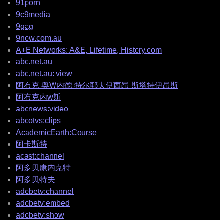
91porn
9c9media
9gag
9now.com.au
A+E Networks: A&E, Lifetime, History.com
abc.net.au
abc.net.au:iview
阿布克 奥W内德 特尔耶夫伊西昂 斯塔特伊昂斯
阿布克内w斯
abcnews:video
abcotvs:clips
AcademicEarth:Course
阿卡斯特
acast:channel
阿多贝康内克特
阿多贝特夫
adobetv:channel
adobetv:embed
adobetv:show