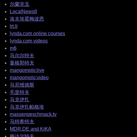
尔蘭克戈
LocalNews8
洛夫埃霍梅波恩
lrt.lt
lynda.com online courses
lynda.com videos
m6
马尔尔特夫
曼格郭特夫
mangomolo:live
mangomolo:video
马尼维德斯
毛里特夫
马克伊扎
马克伊扎帕格埃
massengeschmack.tv
马特希特夫
MDR.DE and KiKA
梅达尔特夫