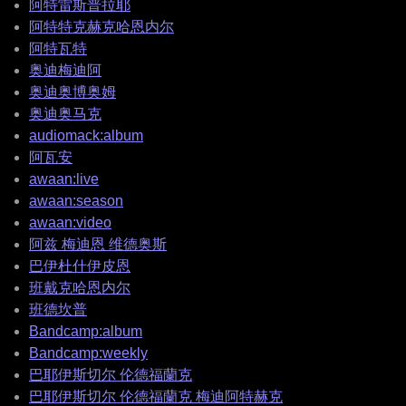
阿特雷斯普拉耶
阿特特克赫克哈恩内尔
阿特瓦特
奥迪梅迪阿
奥迪奥博奥姆
奥迪奥马克
audiomack:album
阿瓦安
awaan:live
awaan:season
awaan:video
阿兹 梅迪恩 维德奥斯
巴伊杜什伊皮恩
班戴克哈恩内尔
班德坎普
Bandcamp:album
Bandcamp:weekly
巴耶伊斯切尔 伦德福蘭克
巴耶伊斯切尔 伦德福蘭克 梅迪阿特赫克