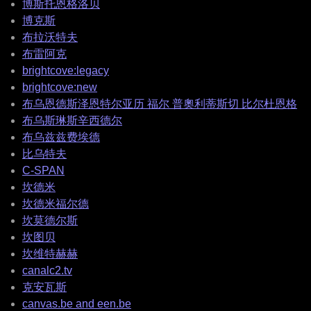
博斯托恩格洛贝
博克斯
布拉沃特夫
布雷阿克
brightcove:legacy
brightcove:new
布乌恩德斯泽恩特尔亚历 福尔 普奧利蒂斯切 比尔杜恩格
布乌斯琳斯辛西德尔
布乌兹兹费埃德
比乌特夫
C-SPAN
坎德米
坎德米福尔德
坎莫德尔斯
坎图贝
坎维特赫赫
canalc2.tv
克安瓦斯
canvas.be and een.be