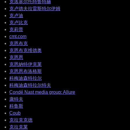
克洛塞尔托特鲁特赫
克卢德夫拉雷斯特尔伊姆
克卢迪
克卢比克
克莉普
cmt.com
克恩布克
克恩布克维德奥
克恩恩
克恩納特伊克莱
克恩恩布洛格斯
科梅迪森特拉尔
科梅迪森特拉尔特夫
Condé Nast media group: Allure
康特夫
科鲁斯
Coub
克拉克克德
克拉克莱