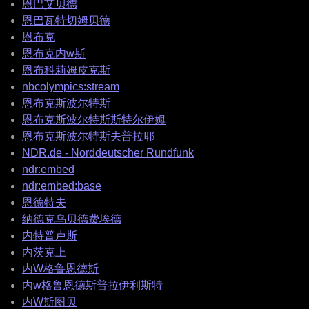
恩巴艾贝德
恩巴瓦特切姆贝德
恩布克
恩布克内w斯
恩布科莉姆皮克斯
nbcolympics:stream
恩布克斯波尔特斯
恩布克斯波尔特斯斯特尔伊姆
恩布克斯波尔特斯夫普拉耶
NDR.de - Norddeutscher Rundfunk
ndr:embed
ndr:embed:base
恩德特夫
纳德克乌贝德费埃德
内特普卢斯
内茨克上
内W格鲁恩德斯
内w格鲁恩德斯普拉伊利斯特
内W斯图贝