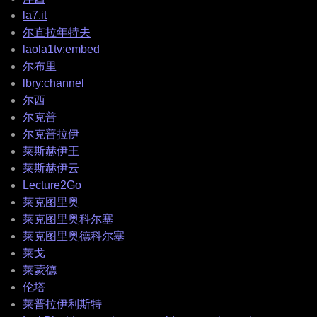
la7.it
尔直拉年特夫
laola1tv:embed
尔布里
lbry:channel
尔西
尔克普
尔克普拉伊
莱斯赫伊王
莱斯赫伊云
Lecture2Go
莱克图里奥
莱克图里奥科尔塞
莱克图里奥德科尔塞
莱戈
莱蒙德
伦塔
莱普拉伊利斯特