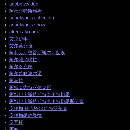
adobetv:video
阿杜尔特斯维姆
aenetworks:collection
aenetworks:show
afreecatv.com
艾克伊李
艾尔莫齐拉
阿莉克斯普雷斯斯尔四世埃
阿尔雅泽埃拉
阿尔洛克琳
阿尔普哈波尔诺
阿马拉
阿姆克内特沃尔克斯
阿默伊卡斯特斯特克伊特切恩
阿默伊卡斯特斯特克伊特切恩斯伊森
安伊梅 迪吉塔尔 内特沃尔克
安伊梅昂德曼德
安瓦托
阿帕