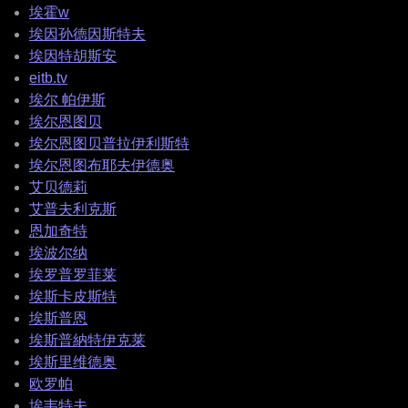
埃霍w
埃因孙德因斯特夫
埃因特胡斯安
eitb.tv
埃尔 帕伊斯
埃尔恩图贝
埃尔恩图贝普拉伊利斯特
埃尔恩图布耶夫伊德奥
艾贝德莉
艾普夫利克斯
恩加奇特
埃波尔纳
埃罗普罗菲莱
埃斯卡皮斯特
埃斯普恩
埃斯普納特伊克莱
埃斯里维德奥
欧罗帕
埃韦特夫