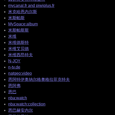
mycanal.fr and piwiplus.fr
米克哈恩内尔斯
米斯帕斯
MySpace:album
米斯帕斯斯
米维
米维德斯特
米维艾贝德
米维西昂特夫
N-JOY
n-tv.de
natgeo:video
恩阿特伊奥纳尔格奧格拉菲克特夫
恩阿弗
恩巴
nba:watch
nba:watch:collection
恩巴赫安内尔