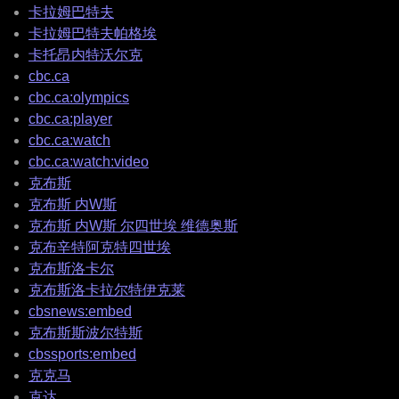
卡拉姆巴特夫
卡拉姆巴特夫帕格埃
卡托昂内特沃尔克
cbc.ca
cbc.ca:olympics
cbc.ca:player
cbc.ca:watch
cbc.ca:watch:video
克布斯
克布斯 内W斯
克布斯 内W斯 尔四世埃 维德奥斯
克布辛特阿克特四世埃
克布斯洛卡尔
克布斯洛卡拉尔特伊克莱
cbsnews:embed
克布斯斯波尔特斯
cbssports:embed
克克马
克达