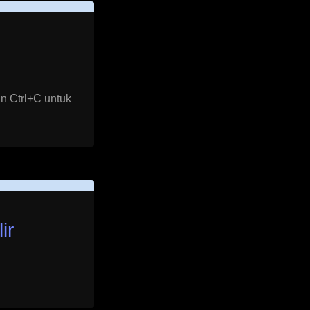
n Ctrl+C untuk
ir