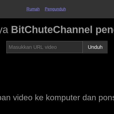
Rumah
Pengunduh
nya
BitChuteChannel pen
Unduh
n video ke komputer dan pons