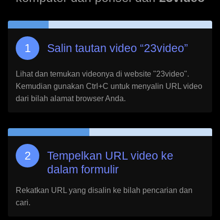
Salin tautan video “
23video
”
Lihat dan temukan videonya di website "
23video
".
Kemudian gunakan Ctrl+C untuk menyalin URL video
dari bilah alamat browser Anda.
Tempelkan URL video ke
dalam formulir
Rekatkan URL yang disalin ke bilah pencarian dan
cari.