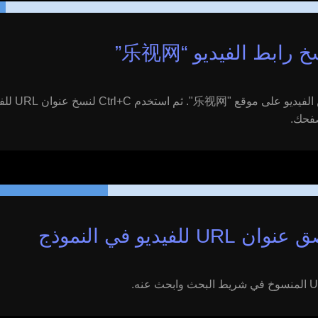
خ رابط الفيديو “
乐视网
”
لفيديو على موقع "
乐视网
". ثم است
صفحك.
ان URL للفيديو في النموذج