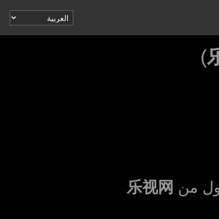
)
مول من
乐视网