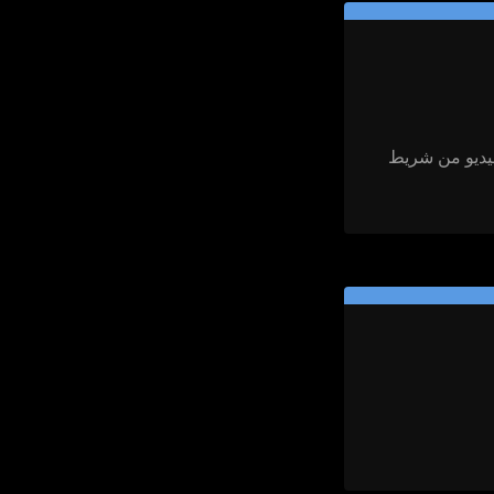
خدم Ctrl+C لنسخ عنوان URL للفيديو من شريط