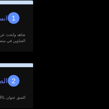
انس
شاهد وابحث عن ا
العناوين في مت
الصق عنو
الصق عنوان URL المنسوخ في شريط البحث وابحث عنه.