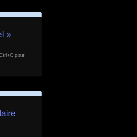
l
»
 Ctrl+C pour
laire