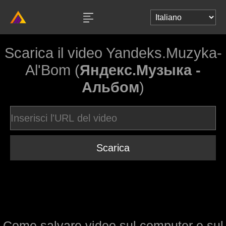
Scarica il video Yandeks.Muzyka-
Al'Bom (
Яндекс.Музыка -
Альбом
)
Scarica
Come salvare video sul computer e sul