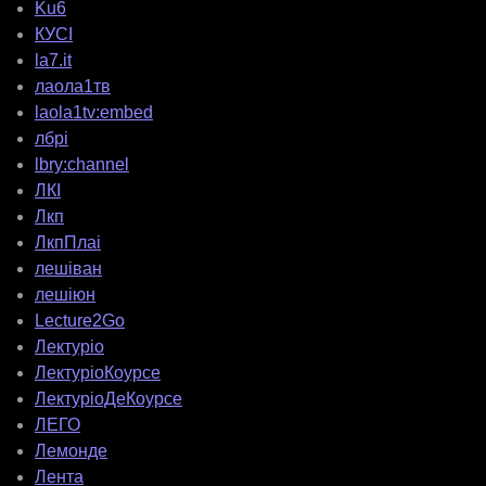
Ku6
КУСІ
la7.it
лаола1тв
laola1tv:embed
лбрі
lbry:channel
ЛКІ
Лкп
ЛкпПлаі
лешіван
лешіюн
Lecture2Go
Лектуріо
ЛектуріоКоурсе
ЛектуріоДеКоурсе
ЛЕГО
Лемонде
Лента