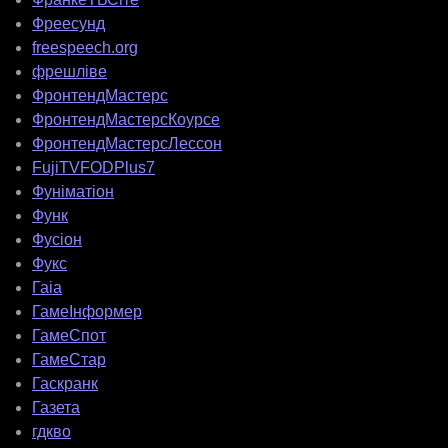
Фреесунд
freespeech.org
фрешліве
ФронтендМастерс
ФронтендМастерсКоурсе
ФронтендМастерсЛессон
FujiTVFODPlus7
Фуніматіон
Функ
Фусіон
Фукс
Гаіа
ГамеІнформер
ГамеСпот
ГамеСтар
Гаскранк
Газета
гдкво