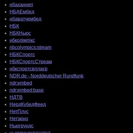
нбаханнел
НБАЕмбед
нбаватчембед
НБК
НБКНьюс
нбколімпікс
nbcolympics:stream
НБКСпортс
НБКСпортсСтреам
нбкспортсвплаєр
NDR.de - Norddeutscher Rundfunk
ndr:embed
ndr:embed:base
НДТВ
НердКубедФеед
НетПлус
Нетзкіно
Ньюгрундс
ньюгрундсплаіліст