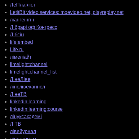
ЛеПлаіліст
LetitBit video services: moevideo.net, playreplay.net
ліангеінгін
Лібрарі оф Конгресс
Лібсін
life:embed
Life.ru
лімеліайт
limelight:channel
limelight:channel_list
ЛінеЛіве
лінелівеханнел
ЛінеТВ
linkedin:learning
linkedin:learning:course
лінуксакадемі
ЛіТВ
лівейурнал
лівестреам