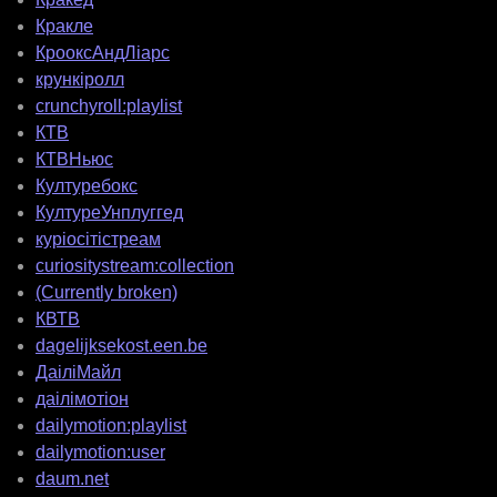
Кракле
КрооксАндЛіарс
крункіролл
crunchyroll:playlist
КТВ
КТВНьюс
Културебокс
КултуреУнплуггед
куріосітістреам
curiositystream:collection
(Currently broken)
КВТВ
dagelijksekost.een.be
ДаіліМайл
даілімотіон
dailymotion:playlist
dailymotion:user
daum.net