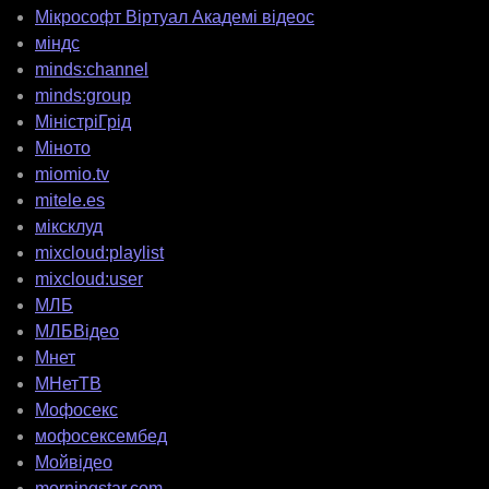
Мікрософт Віртуал Академі відеос
міндс
minds:channel
minds:group
МіністріГрід
Міното
miomio.tv
mitele.es
міксклуд
mixcloud:playlist
mixcloud:user
МЛБ
МЛБВідео
Мнет
МНетТВ
Мофосекс
мофосексембед
Мойвідео
morningstar.com