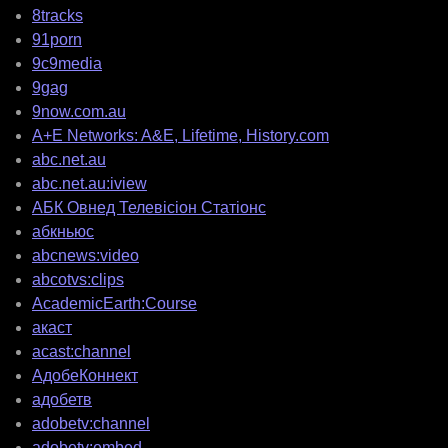
8tracks
91porn
9c9media
9gag
9now.com.au
A+E Networks: A&E, Lifetime, History.com
abc.net.au
abc.net.au:iview
АБК Овнед Телевісіон Статіонс
абкньюс
abcnews:video
abcotvs:clips
AcademicEarth:Course
акаст
acast:channel
АдобеКоннект
адобетв
adobetv:channel
adobetv:embed