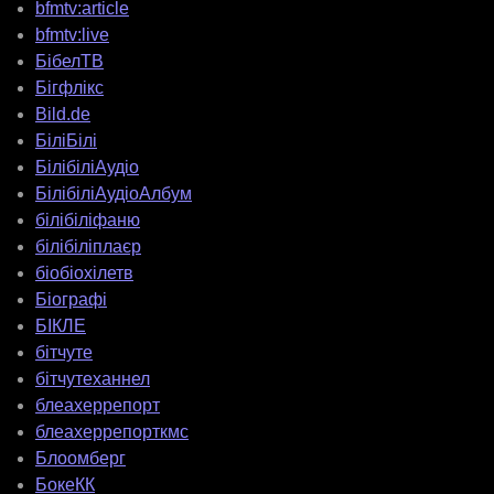
bfmtv:article
bfmtv:live
БібелТВ
Бігфлікс
Bild.de
БіліБілі
БілібіліАудіо
БілібіліАудіоАлбум
білібіліфаню
білібіліплаєр
біобіохілетв
Біографі
БІКЛЕ
бітчуте
бітчутеханнел
блеахеррепорт
блеахеррепорткмс
Блоомберг
БокеКК