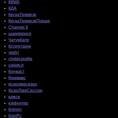
ККМА
КДА
КескаТелевізе
КескаТелевізеПораді
Channel 9
шарліеросе
Чатурбате
Кгіллутзоне
чірбіт
chirbit:profile
cielotv.it
Кінчкаст
Кінемакс
кісколівесеарх
КіскоЛівеСессіон
кджсв
кліфунтер
Кліппіт
КліпРс