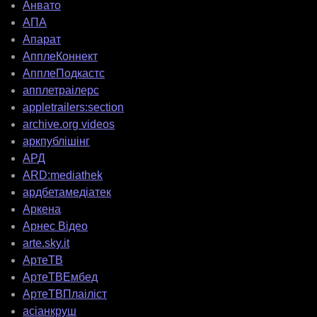
Анвато
АПА
Апарат
АпплеКоннект
АпплеПодкастс
апплетраілерс
appletrailers:section
archive.org videos
аркпублішінг
АРД
ARD:mediathek
ардбетамедіатек
Аркена
Арнес Відео
arte.sky.it
АртеТВ
АртеТВЕмбед
АртеТВПлаіліст
асіанкруш