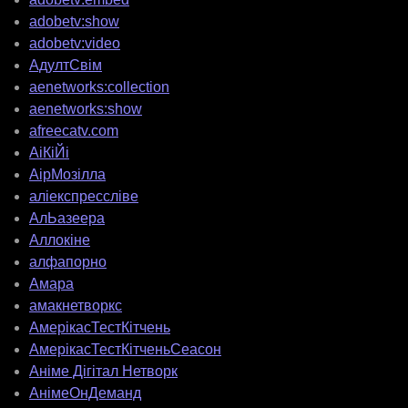
adobetv:show
adobetv:video
АдултСвім
aenetworks:collection
aenetworks:show
afreecatv.com
АіКіЙі
АірМозілла
аліекспрессліве
АлЬазеера
Аллокіне
алфапорно
Амара
амакнетворкс
АмерікасТестКітчень
АмерікасТестКітченьСеасон
Аніме Дігітал Нетворк
АнімеОнДеманд