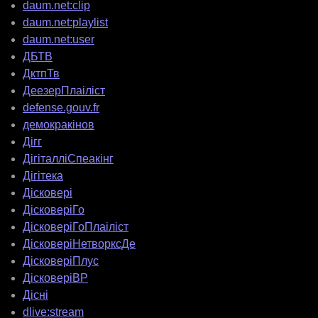
daum.net:clip
daum.net:playlist
daum.net:user
ДБТВ
ДктпТв
ДеезерПлаіліст
defense.gouv.fr
демокракінов
Дігг
ДігіталліСпеакінг
Дігітека
Дісковері
ДісковеріГо
ДісковеріГоПлаіліст
ДісковеріНетворксДе
ДісковеріПлус
ДісковеріВР
Дісні
dlive:stream