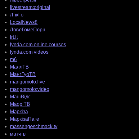
livestream:original
ЛнкГо
LocalNews8
ЛовеГомеПорн
lrt.lt
lynda.com online courses
lynda.com videos
m6
МаллТВ
МангГуоТВ
mangomolo:live
mangomolo:video
МаніВідс
МаоріТВ
Маркіза
МаркізаПаге
massengeschmack.tv
матчтв