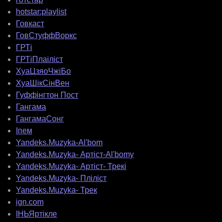
hotstar:playlist
Говкаст
ГовСтуффВоркс
ГРТі
ГРТіПлаіліст
ХуаЦзяоЧжіБо
ХуаШікСінВен
Гуффінгтон Пост
Гангама
ГангамаСонг
Іпем
Yandeks.Muzyka-Al'bom
Yandeks.Muzyka- Артіст-Al'bomy
Yandeks.Muzyka- Артіст- Трекі
Yandeks.Muzyka- Пліліст
Yandeks.Muzyka- Трек
ign.com
ІНЬЯртікле