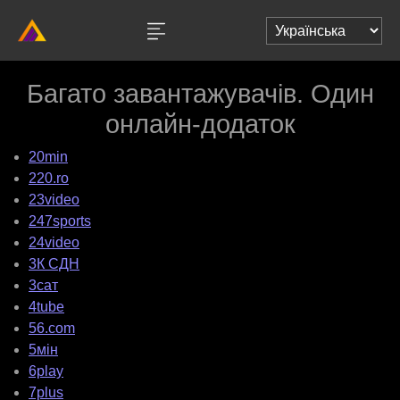
Багато завантажувачів. Один
онлайн-додаток
20min
220.ro
23video
247sports
24video
3К СДН
3сат
4tube
56.com
5мін
6play
7plus