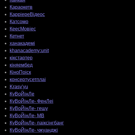
Караокетв
КарріереВідеос
Катсомо
КеесМовіес
Кетнет
ханакадемі
khanacademy:unit
кікстартер
кіняембед
КіноПоіск
консертусетплаі
Krasv'yu
КуВоЙінЛе
КуВоЙінЛе- ФенЛеі
КуВоЙінЛе- гешу
КуВоЙінЛе- МВ
КуВоЙінЛе- паіксінгбанг
КуВоЙінЛе- чжуанджі