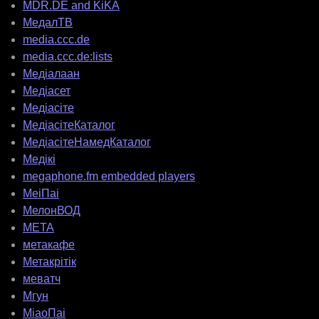
MDR.DE and KiKA
МедалТВ
media.ccc.de
media.ccc.de:lists
Медіалаан
Медіасет
Медіасіте
МедіасітеКаталог
МедіасітеНамедКаталог
Медікі
megaphone.fm embedded players
МеіПаі
МелонВОД
МЕТА
метакафе
Метакрітік
меватч
Мгун
МіаоПаі