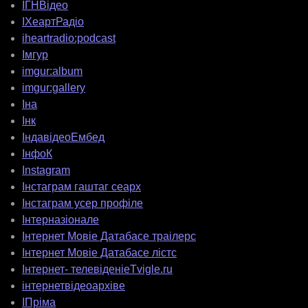
ІГНВідео
ІХеартРадіо
iheartradio:podcast
Імгур
imgur:album
imgur:gallery
Іна
Інк
ІндавідеоЕмбед
ІнфоК
Instagram
Інстаграм гаштаг сеарх
Інстаграм усер профіле
Інтерназіонале
Інтернет Мовіе Датабасе траілерс
Інтернет Мовіе Датабасе лістс
Інтернет- телевіденіеTvigle.ru
інтернетвідеоархіве
ІПріма