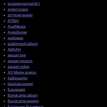
асіанкрушплаіліст
атресплаєр
атттехкганнел
АТВАт
АудіМедіа
АудіоБоом
аудіомак
audiomack:album
АВААН
awaan:live
awaan:season
awaan:video
АЗ Медін відеос
байдушіпін
бандаікганнел
Бандкамп
Bandcamp:album
Bandcamp:weekly
Баєрішер Рундфунк