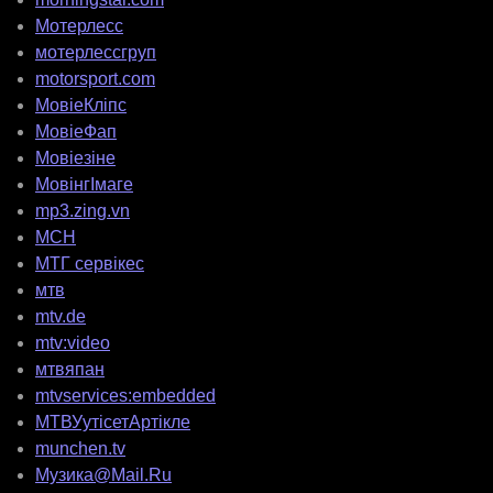
Мотерлесс
мотерлессгруп
motorsport.com
МовіеКліпс
МовіеФап
Мовіезіне
МовінгІмаге
mp3.zing.vn
МСН
МТГ сервікес
мтв
mtv.de
mtv:video
мтвяпан
mtvservices:embedded
МТВУутісетАртікле
munchen.tv
Музика@Mail.Ru