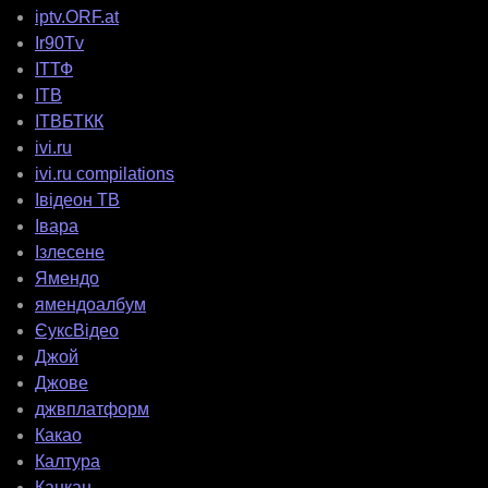
iptv.ORF.at
Ir90Tv
ІТТФ
ІТВ
ІТВБТКК
ivi.ru
ivi.ru compilations
Івідеон ТВ
Івара
Ізлесене
Ямендо
ямендоалбум
ЄуксВідео
Джой
Джове
джвплатформ
Какао
Калтура
Канкан