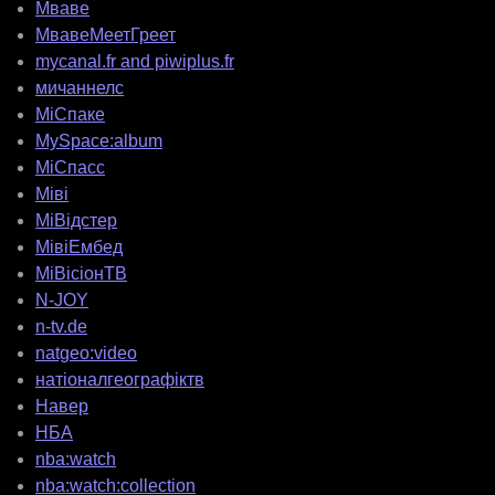
Мваве
МвавеМеетГреет
mycanal.fr and piwiplus.fr
мичаннелс
МіСпаке
MySpace:album
МіСпасс
Міві
МіВідстер
МівіЕмбед
МіВісіонТВ
N-JOY
n-tv.de
natgeo:video
натіоналгеографіктв
Навер
НБА
nba:watch
nba:watch:collection