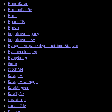
БонгаКамс
БостонГлобе
Бокс
БравоТВ
Бреак
brightcove:legacy
brightcove:new
Бундешентрале фур політіше Білдунг
БусінессІнсідер
БуццФеед
бютв
C-SPAN
Камдемі
КамдеміФолдер
КамМоделс
КамТубе
камвітгер
canalc2.tv
Канвас