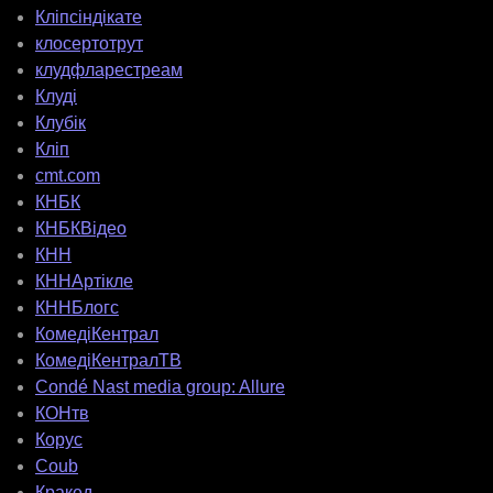
Кліпсіндікате
клосертотрут
клудфларестреам
Клуді
Клубік
Кліп
cmt.com
КНБК
КНБКВідео
КНН
КННАртікле
КННБлогс
КомедіКентрал
КомедіКентралТВ
Condé Nast media group: Allure
КОНтв
Корус
Coub
Кракед