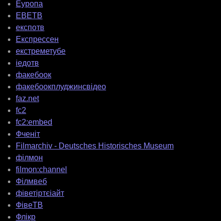
Еуропа
ЕВЕТВ
експотв
Експрессен
екстреметубе
іедотв
факебоок
факебоокплуджинсвідео
faz.net
fc2
fc2:embed
Фченіт
Filmarchiv - Deutsches Historisches Museum
філмон
filmon:channel
Філмвеб
фіветіртєіайт
ФівеТВ
Флікр