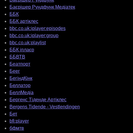
Баєрішер Рундфунк Медіатек
ББК
ББК артіклес
bbc.co.uk:iplayer:episodes
bbc.co.uk:iplayer:group
bbc.co.uk:playlist
ББК іплаєр
ББВТВ
Беатпорт
Беег
БегіндКінк
Беллатор
БеллМедіа
Бергенс Тіденде Артіклес
Bergens Tidende - Vestlendingen
Бет
bfi:player
бфмтв