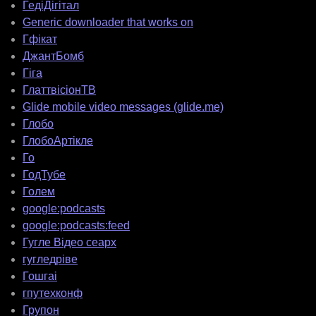
ГедіДігітал
Generic downloader that works on
Гфікат
ДжантБомб
Гіга
ГлаттвісіонТВ
Glide mobile video messages (glide.me)
Глобо
ГлобоАртікле
Го
ГодТубе
Голем
google:podcasts
google:podcasts:feed
Гугле Відео сеарх
гугледріве
Гошгаі
гпутехконф
Групон