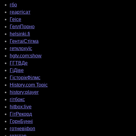
гбо
геартісат
Геісе
ГеллПорно
helsinki.fi
ГентаіСтігма
гетклохуїс
hgtv.com:show
ГГТВДе
ГіДіве
ГісторікФілмс
History.com Topic
history:player
гітбокс
hitbox:live
ГітРекорд
ГорнБунні
готневіфоп
готстар