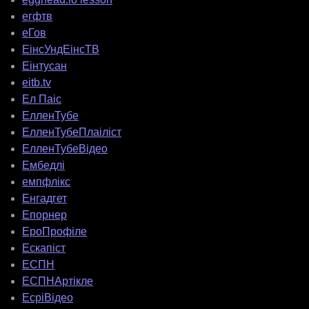
егфтв
еГов
ЕінсУндЕінсТВ
Еінтусан
eitb.tv
Ел Паіс
ЕлленТубе
ЕлленТубеПлаіліст
ЕлленТубеВідео
Ембедлі
емпфлікс
Енгадгет
Епорнер
ЕроПрофіле
Ескапіст
ЕСПН
ЕСПНАртікле
ЕсріВідео