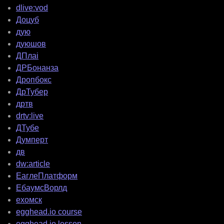
dlive:vod
Доцуб
дую
дуюшов
ДПлаі
ДРБонанза
Дропбокс
ДрТубер
дртв
drtv:live
ДТубе
Думперт
дв
dw:article
ЕаглеПлатформ
ЕбаумсВорлд
ехомск
egghead.io course
egghead.io lesson