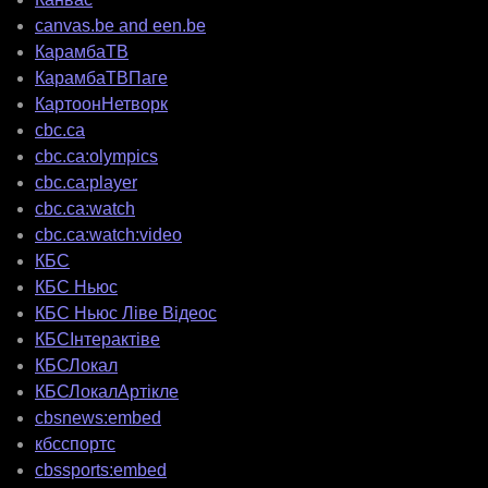
canvas.be and een.be
КарамбаТВ
КарамбаТВПаге
КартоонНетворк
cbc.ca
cbc.ca:olympics
cbc.ca:player
cbc.ca:watch
cbc.ca:watch:video
КБС
КБС Ньюс
КБС Ньюс Ліве Відеос
КБСІнтерактіве
КБСЛокал
КБСЛокалАртікле
cbsnews:embed
кбсспортс
cbssports:embed