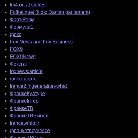
fm4.orf.at stories
Folketinget (ft.dk; Danish parliament)
ФоотіРоом
Формула1
фокс
Fox News and Fox Business
FOX9
FOX9News
Фоксгаі
foxnews:article
фоксспортс
france2.fr:generation-what
ФранкеКултуре
ФранкеІнтер
ФранкеТВ
ФранкеТВЕмбед
francetvinfo.fr
франкетвєунессе
ФранкеТВСіте