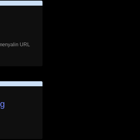
 menyalin URL
ng