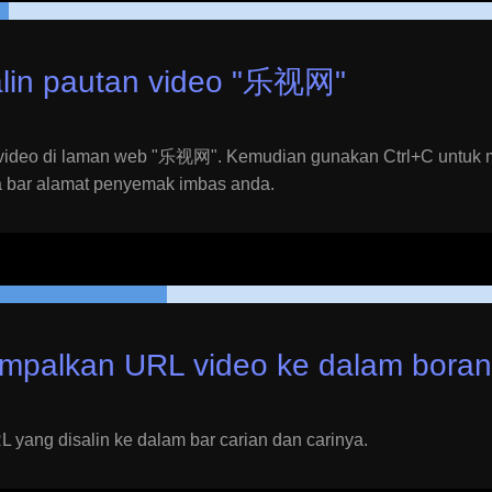
lin pautan video "
乐视网
"
 video di laman web "
乐视网
". Kemudian gunakan Ctrl+C untuk
a bar alamat penyemak imbas anda.
mpalkan URL video ke dalam bora
 yang disalin ke dalam bar carian dan carinya.