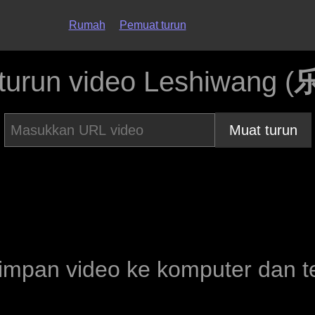
Rumah
Pemuat turun
turun video Leshiwang (
Muat turun
pan video ke komputer dan tel