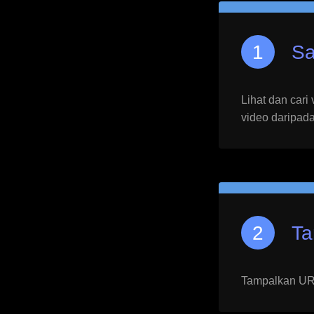
Sa
Lihat dan cari
video daripad
Ta
Tampalkan URL