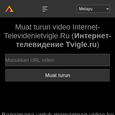
Muat turun video Internet-
Televidenietvigle.Ru (
Интернет-
телевидение Tvigle.ru
)
Muat turun
Bagaimana untuk menyimpan video ke