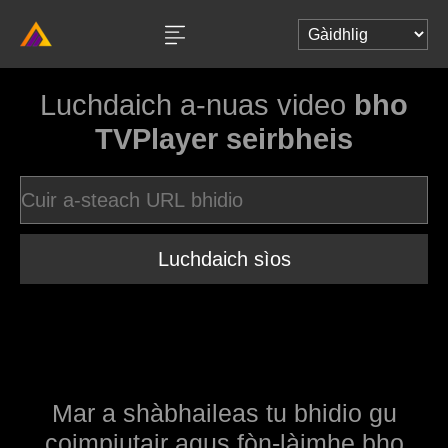
Luchdaich a-nuas video
bho
TVPlayer seirbheis
Luchdaich sìos
Mar a shàbhaileas tu bhidio gu
coimpiutair agus fòn-làimhe bho