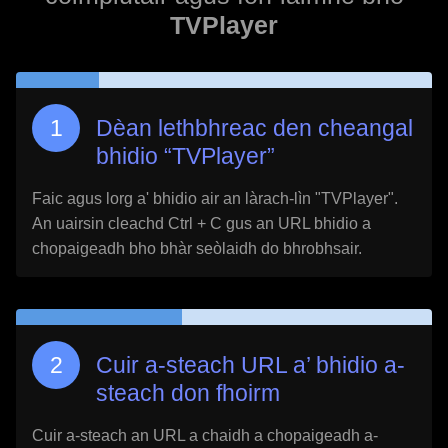
TVPlayer
Dèan lethbhreac den cheangal
bhidio “
TVPlayer
”
Faic agus lorg a' bhidio air an làrach-lìn "
TVPlayer
".
An uairsin cleachd Ctrl + C gus an URL bhidio a
chopaigeadh bho bhàr seòlaidh do bhrobhsair.
Cuir a-steach URL a’ bhidio a-
steach don fhoirm
Cuir a-steach an URL a chaidh a chopaigeadh a-