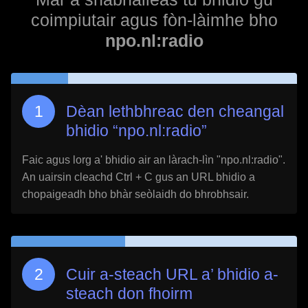
coimpiutair agus fòn-làimhe bho
npo.nl:radio
Dèan lethbhreac den cheangal
bhidio “
npo.nl:radio
”
Faic agus lorg a' bhidio air an làrach-lìn "
npo.nl:radio
".
An uairsin cleachd Ctrl + C gus an URL bhidio a
chopaigeadh bho bhàr seòlaidh do bhrobhsair.
Cuir a-steach URL a’ bhidio a-
steach don fhoirm