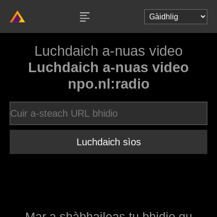
Luchdaich a-nuas video
Luchdaich a-nuas video
npo.nl:radio
Luchdaich sìos
Mar a shàbhaileas tu bhidio gu