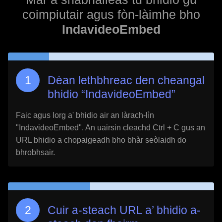
coimpiutair agus fòn-làimhe bho
IndavideoEmbed
Dèan lethbhreac den cheangal
bhidio “
IndavideoEmbed
”
Faic agus lorg a' bhidio air an làrach-lìn
"
IndavideoEmbed
". An uairsin cleachd Ctrl + C gus an
URL bhidio a chopaigeadh bho bhàr seòlaidh do
bhrobhsair.
Cuir a-steach URL a’ bhidio a-