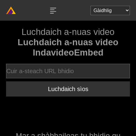
Luchdaich a-nuas video
Luchdaich a-nuas video
IndavideoEmbed
Luchdaich sìos
Mar a shàbhaileas tu bhidio gu