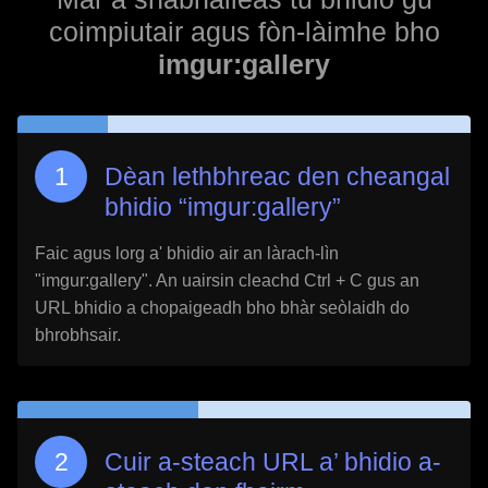
coimpiutair agus fòn-làimhe bho
imgur:gallery
Dèan lethbhreac den cheangal
bhidio “
imgur:gallery
”
Faic agus lorg a' bhidio air an làrach-lìn
"
imgur:gallery
". An uairsin cleachd Ctrl + C gus an
URL bhidio a chopaigeadh bho bhàr seòlaidh do
bhrobhsair.
Cuir a-steach URL a’ bhidio a-