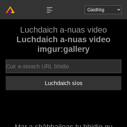
Luchdaich a-nuas video
Luchdaich a-nuas video
imgur:gallery
Luchdaich sìos
Mar a shàbhaileas tu bhidio gu