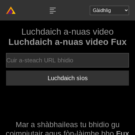
Luchdaich a-nuas video
Luchdaich a-nuas video Fux
Luchdaich sìos
Mar a shàbhaileas tu bhidio gu
coimpiutair agus fòn-làimhe bho
Fux