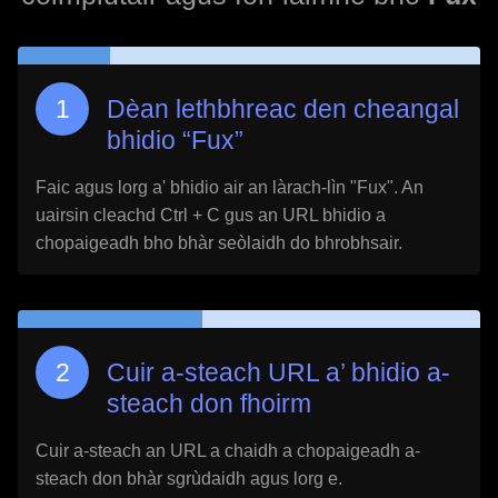
Dèan lethbhreac den cheangal
bhidio “
Fux
”
Faic agus lorg a' bhidio air an làrach-lìn "
Fux
". An
uairsin cleachd Ctrl + C gus an URL bhidio a
chopaigeadh bho bhàr seòlaidh do bhrobhsair.
Cuir a-steach URL a’ bhidio a-
steach don fhoirm
Cuir a-steach an URL a chaidh a chopaigeadh a-
steach don bhàr sgrùdaidh agus lorg e.