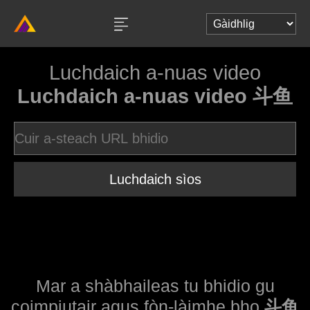
Luchdaich a-nuas video
Luchdaich a-nuas video 斗鱼
Luchdaich sìos
Mar a shàbhaileas tu bhidio gu
coimpiutair agus fòn-làimhe bho
斗鱼