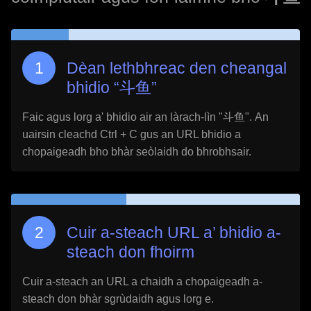
Dèan lethbhreac den cheangal
bhidio “
斗鱼
”
Faic agus lorg a' bhidio air an làrach-lìn "
斗鱼
". An
uairsin cleachd Ctrl + C gus an URL bhidio a
chopaigeadh bho bhàr seòlaidh do bhrobhsair.
Cuir a-steach URL a’ bhidio a-
steach don fhoirm
Cuir a-steach an URL a chaidh a chopaigeadh a-
steach don bhàr sgrùdaidh agus lorg e.