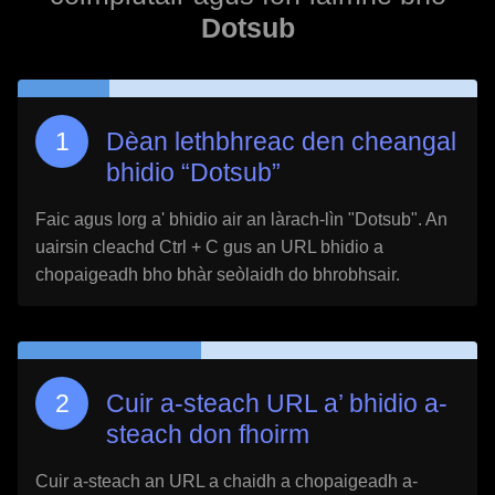
Dotsub
Dèan lethbhreac den cheangal
bhidio “
Dotsub
”
Faic agus lorg a' bhidio air an làrach-lìn "
Dotsub
". An
uairsin cleachd Ctrl + C gus an URL bhidio a
chopaigeadh bho bhàr seòlaidh do bhrobhsair.
Cuir a-steach URL a’ bhidio a-
steach don fhoirm
Cuir a-steach an URL a chaidh a chopaigeadh a-