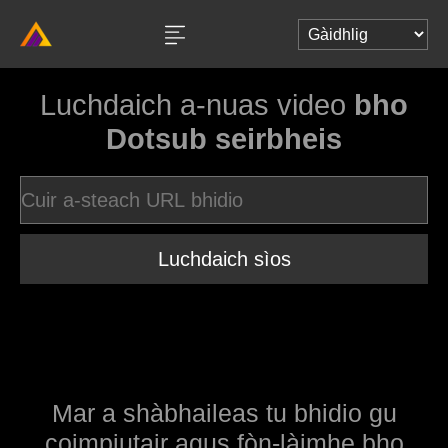
Luchdaich a-nuas video
bho
Dotsub seirbheis
Luchdaich sìos
Mar a shàbhaileas tu bhidio gu
coimpiutair agus fòn-làimhe bho