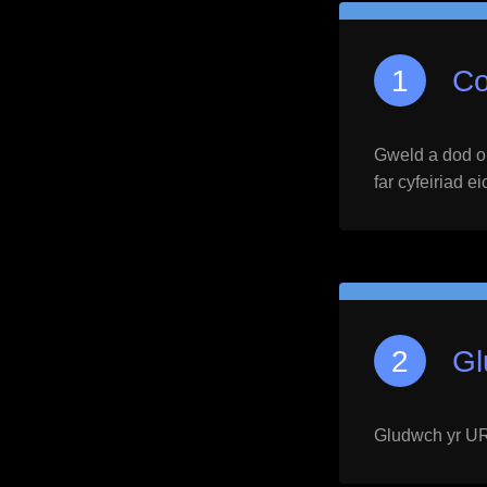
Co
Gweld a dod o h
far cyfeiriad e
Gl
Gludwch yr URL