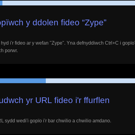
pïwch y ddolen fideo “
Zype
”
yd i'r fideo ar y wefan "
Zype
". Yna defnyddiwch Ctrl+C i gopïo
ich porwr.
udwch yr URL fideo i'r ffurflen
 sydd wedi'i gopïo i'r bar chwilio a chwilio amdano.