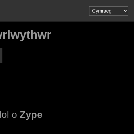
wrlwythwr
dol o
Zype