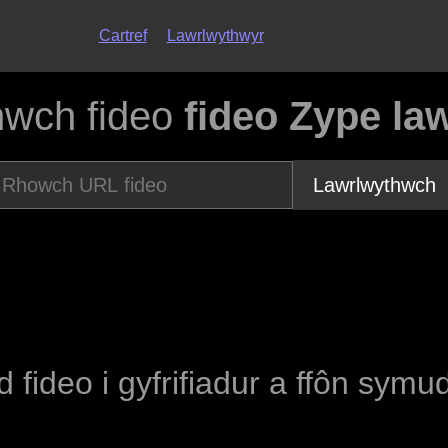
Cartref
Lawrlwythwyr
hwch fideo
fideo Zype la
Lawrlwythwch
d fideo i gyfrifiadur a ffôn symu