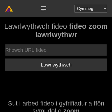
Lawrlwythwch fideo
fideo zoom
lawrlwythwr
Lawrlwythwch
Sut i arbed fideo i gyfrifiadur a ffôn
symudol o
zoom