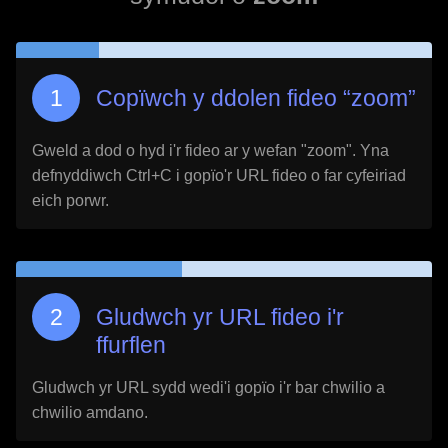
Copïwch y ddolen fideo “
zoom
”
Gweld a dod o hyd i'r fideo ar y wefan "
zoom
". Yna
defnyddiwch Ctrl+C i gopïo'r URL fideo o far cyfeiriad
eich porwr.
Gludwch yr URL fideo i'r
ffurflen
Gludwch yr URL sydd wedi'i gopïo i'r bar chwilio a
chwilio amdano.