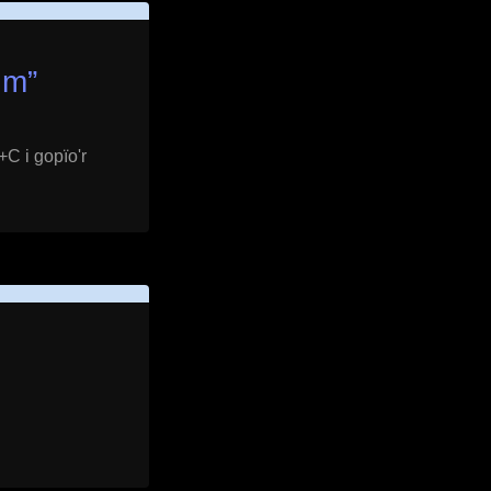
um
”
+C i gopïo'r