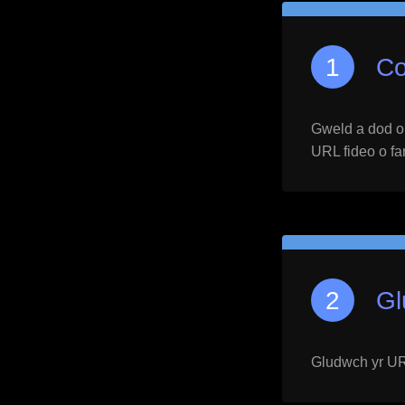
Co
Gweld a dod o h
URL fideo o far
Gl
Gludwch yr URL