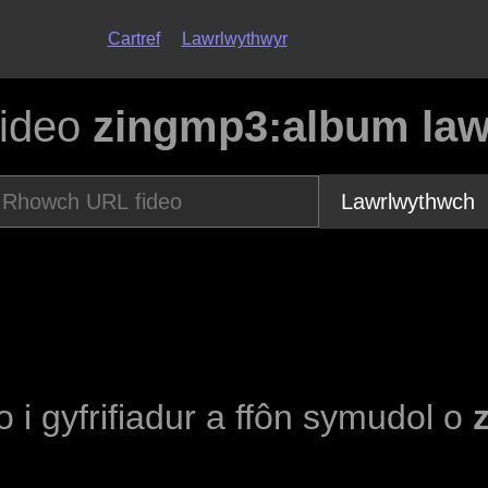
Cartref
Lawrlwythwyr
fideo
zingmp3:album law
Lawrlwythwch
o i gyfrifiadur a ffôn symudol o