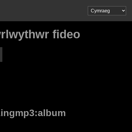
rlwythwr fideo
zingmp3:album