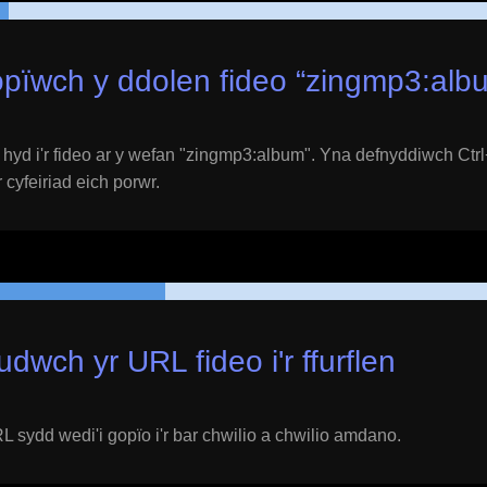
pïwch y ddolen fideo “
zingmp3:alb
yd i'r fideo ar y wefan "
zingmp3:album
". Yna defnyddiwch Ctrl
 cyfeiriad eich porwr.
udwch yr URL fideo i'r ffurflen
 sydd wedi'i gopïo i'r bar chwilio a chwilio amdano.