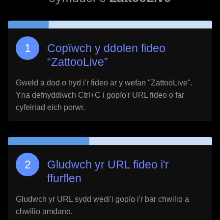
Copïwch y ddolen fideo
“
ZattooLive
”
Gweld a dod o hyd i'r fideo ar y wefan "
ZattooLive
".
Yna defnyddiwch Ctrl+C i gopïo'r URL fideo o far
cyfeiriad eich porwr.
Gludwch yr URL fideo i'r
ffurflen
Gludwch yr URL sydd wedi'i gopïo i'r bar chwilio a
chwilio amdano.