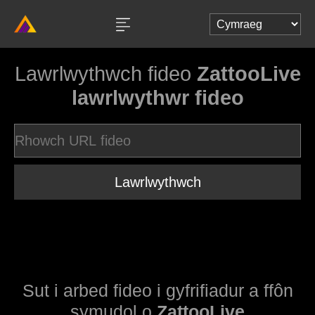
Lawrlwythwch fideo
ZattooLive
lawrlwythwr fideo
Lawrlwythwch
Sut i arbed fideo i gyfrifiadur a ffôn
symudol o
ZattooLive