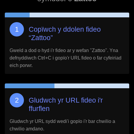
Copïwch y ddolen fideo
“
Zattoo
”
Gweld a dod o hyd i'r fideo ar y wefan "
Zattoo
". Yna
defnyddiwch Ctrl+C i gopïo'r URL fideo o far cyfeiriad
eich porwr.
Gludwch yr URL fideo i'r
ffurflen
Gludwch yr URL sydd wedi'i gopïo i'r bar chwilio a
chwilio amdano.