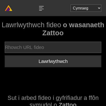
Lawrlwythwch fideo
o wasanaeth
Zattoo
Lawrlwythwch
Sut i arbed fideo i gyfrifiadur a ffôn
symudol o
Zattoo