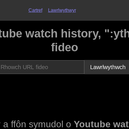
Cartref
Lawrlwythwyr
ube watch history, ":yt
fideo
Lawrlwythwch
ur a ffôn symudol o
Youtube watc