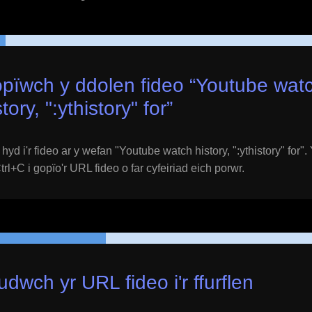
pïwch y ddolen fideo “
Youtube wat
story, ":ythistory" for
”
yd i'r fideo ar y wefan "
Youtube watch history, ":ythistory" for
".
l+C i gopïo'r URL fideo o far cyfeiriad eich porwr.
udwch yr URL fideo i'r ffurflen