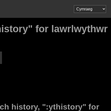
history" for lawrlwythwr
h history, ":ythistory" for