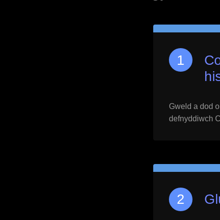
Co
hi
Gweld a dod o h
defnyddiwch Ctr
Gl