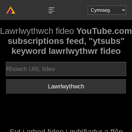
Lawrlwythwch fideo
YouTube.com
subscriptions feed, "ytsubs"
keyword lawrlwythwr fideo
Lawrlwythwch
Sut i arbed fideo i gyfrifiadur a ffôn