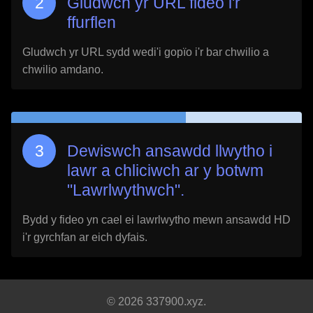
Gludwch yr URL fideo i'r
ffurflen
Gludwch yr URL sydd wedi'i gopïo i'r bar chwilio a
chwilio amdano.
Dewiswch ansawdd llwytho i
lawr a chliciwch ar y botwm
"Lawrlwythwch".
Bydd y fideo yn cael ei lawrlwytho mewn ansawdd HD
i'r gyrchfan ar eich dyfais.
© 2026 337900.xyz.