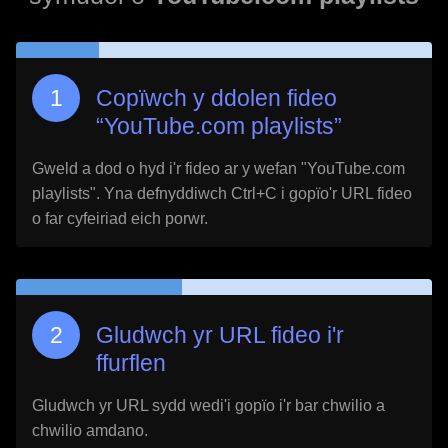
Copïwch y ddolen fideo
“
YouTube.com playlists
”
Gweld a dod o hyd i'r fideo ar y wefan "
YouTube.com
playlists
". Yna defnyddiwch Ctrl+C i gopïo'r URL fideo
o far cyfeiriad eich porwr.
Gludwch yr URL fideo i'r
ffurflen
Gludwch yr URL sydd wedi'i gopïo i'r bar chwilio a
chwilio amdano.