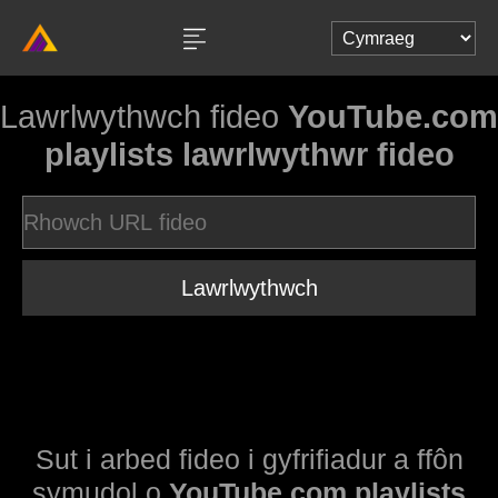
Lawrlwythwch fideo
YouTube.com
playlists lawrlwythwr fideo
Lawrlwythwch
Sut i arbed fideo i gyfrifiadur a ffôn
symudol o
YouTube.com playlists