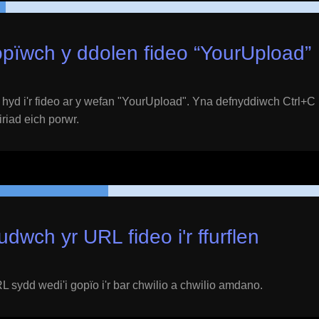
pïwch y ddolen fideo “
YourUpload
”
yd i'r fideo ar y wefan "
YourUpload
". Yna defnyddiwch Ctrl+C 
eiriad eich porwr.
udwch yr URL fideo i'r ffurflen
 sydd wedi'i gopïo i'r bar chwilio a chwilio amdano.