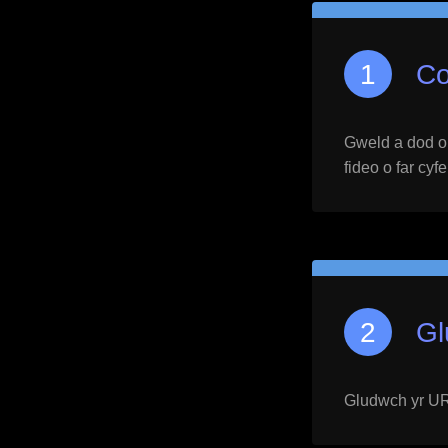
Co
Gweld a dod o h
fideo o far cyf
Gl
Gludwch yr URL