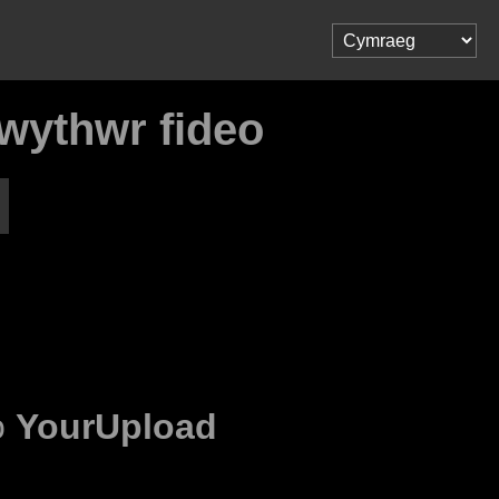
wythwr fideo
o
YourUpload