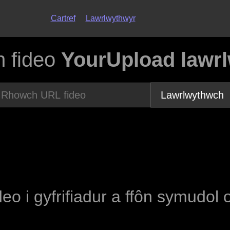
Cartref
Lawrlwythwyr
h fideo
YourUpload lawrl
Lawrlwythwch
deo i gyfrifiadur a ffôn symudol 