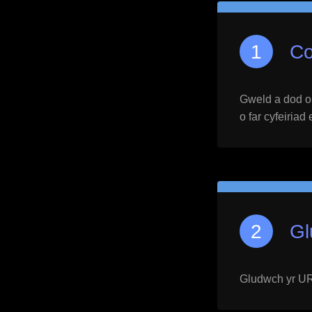
Co
Gweld a dod o h
o far cyfeiriad
Gl
Gludwch yr URL