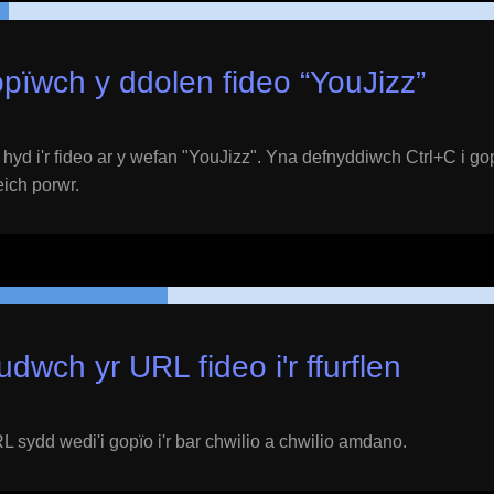
pïwch y ddolen fideo “
YouJizz
”
yd i'r fideo ar y wefan "
YouJizz
". Yna defnyddiwch Ctrl+C i go
 eich porwr.
udwch yr URL fideo i'r ffurflen
 sydd wedi'i gopïo i'r bar chwilio a chwilio amdano.