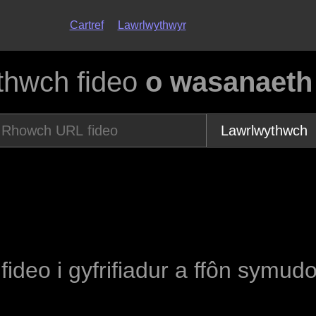
Cartref
Lawrlwythwyr
thwch fideo
o wasanaeth
Lawrlwythwch
 fideo i gyfrifiadur a ffôn symud