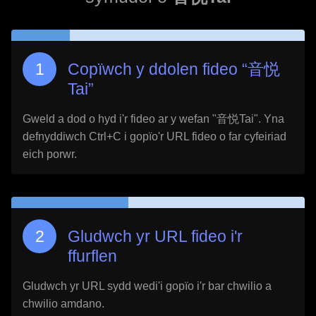
Copïwch y ddolen fideo “
音悦
Tai
”
Gweld a dod o hyd i'r fideo ar y wefan "
音悦Tai
". Yna
defnyddiwch Ctrl+C i gopïo'r URL fideo o far cyfeiriad
eich porwr.
Gludwch yr URL fideo i'r
ffurflen
Gludwch yr URL sydd wedi'i gopïo i'r bar chwilio a
chwilio amdano.