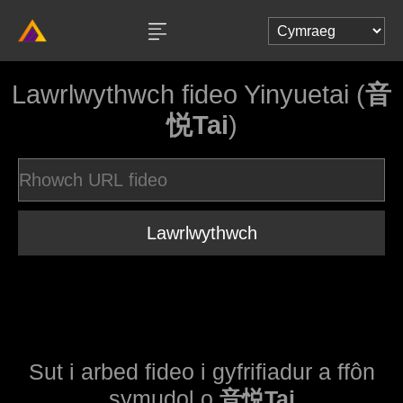
Lawrlwythwch fideo Yinyuetai (
音
悦Tai
)
Lawrlwythwch
Sut i arbed fideo i gyfrifiadur a ffôn
symudol o
音悦Tai