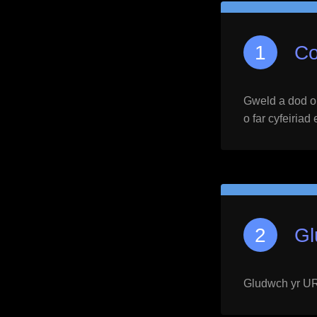
Co
Gweld a dod o h
o far cyfeiriad
Gl
Gludwch yr URL