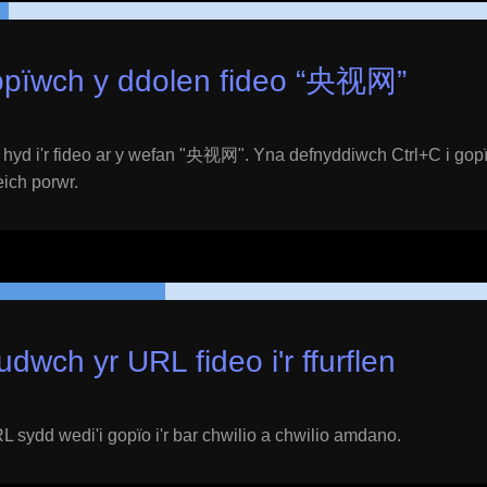
pïwch y ddolen fideo “
央视网
”
yd i'r fideo ar y wefan "
央视网
". Yna defnyddiwch Ctrl+C i gopï
 eich porwr.
udwch yr URL fideo i'r ffurflen
 sydd wedi'i gopïo i'r bar chwilio a chwilio amdano.