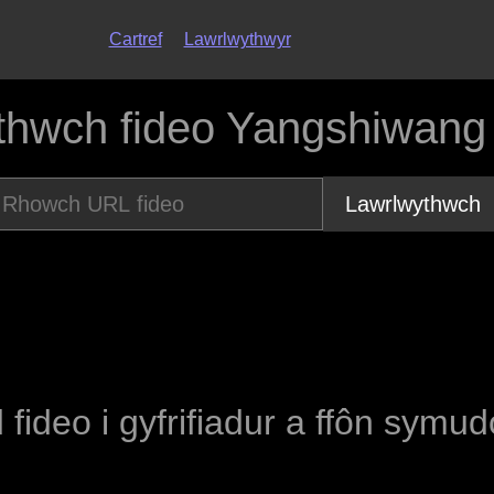
Cartref
Lawrlwythwyr
thwch fideo Yangshiwang 
Lawrlwythwch
 fideo i gyfrifiadur a ffôn symu