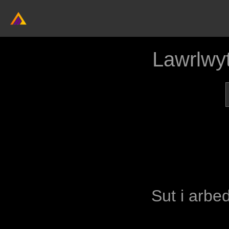
Lawrlwy
Sut i arbed