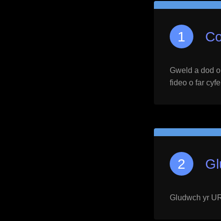
Co
Gweld a dod o h
fideo o far cyf
Gl
Gludwch yr URL