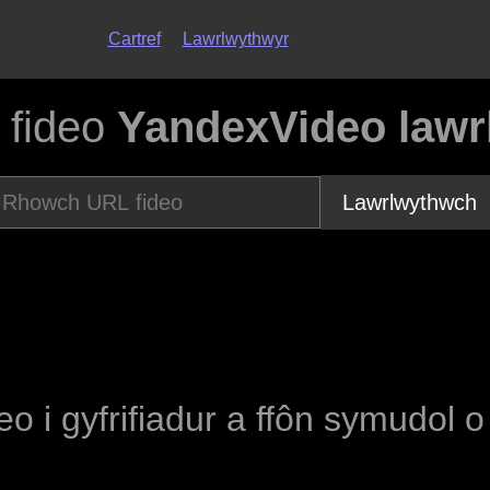
Cartref
Lawrlwythwyr
 fideo
YandexVideo lawr
Lawrlwythwch
deo i gyfrifiadur a ffôn symudol 