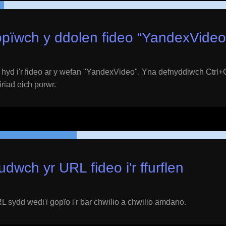
pïwch y ddolen fideo “
YandexVideo
yd i'r fideo ar y wefan "
YandexVideo
". Yna defnyddiwch Ctrl+
eiriad eich porwr.
udwch yr URL fideo i'r ffurflen
 sydd wedi'i gopïo i'r bar chwilio a chwilio amdano.