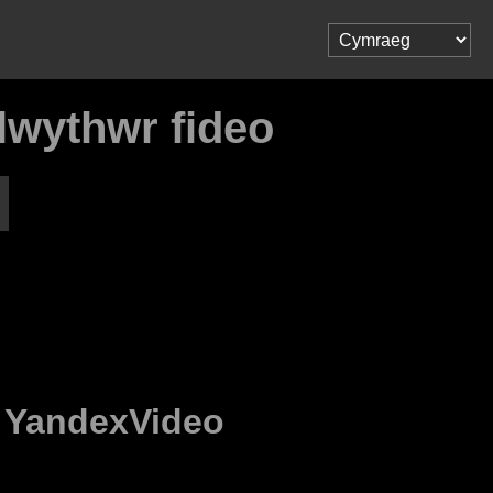
lwythwr fideo
o
YandexVideo