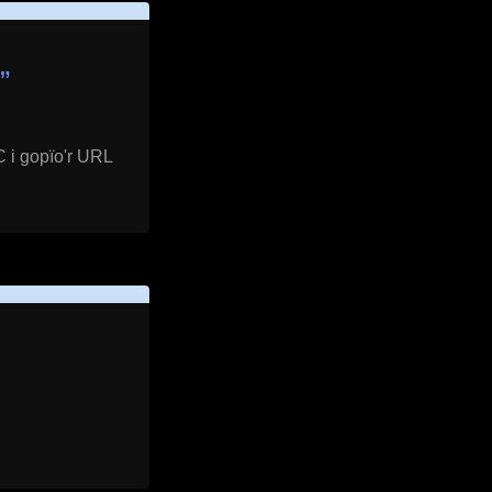
”
C i gopïo'r URL