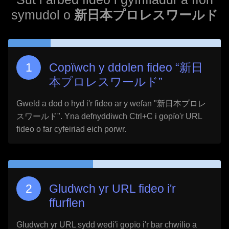
symudol o
新日本プロレスワールド
Copïwch y ddolen fideo “
新日
本プロレスワールド
”
Gweld a dod o hyd i'r fideo ar y wefan "
新日本プロレ
スワールド
". Yna defnyddiwch Ctrl+C i gopïo'r URL
fideo o far cyfeiriad eich porwr.
Gludwch yr URL fideo i'r
ffurflen
Gludwch yr URL sydd wedi'i gopïo i'r bar chwilio a