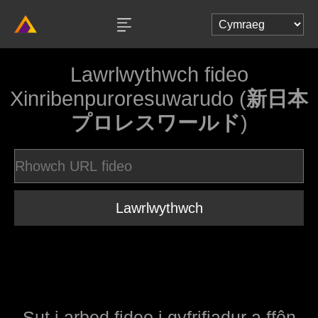
Lawrlwythwch fideo
Xinribenpuroresuwarudo (
新日本
プロレスワールド
)
Lawrlwythwch
Sut i arbed fideo i gyfrifiadur a ffôn