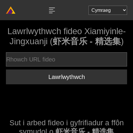
Lawrlwythwch fideo Xiamiyinle-
Jingxuanji (
虾米音乐 - 精选集
)
Lawrlwythwch
Sut i arbed fideo i gyfrifiadur a ffôn
symudol o
虾米音乐 - 精选集