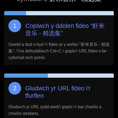
Copïwch y ddolen fideo “
虾米
音乐 - 精选集
”
Gweld a dod o hyd i'r fideo ar y wefan "
虾米音乐 - 精选
集
". Yna defnyddiwch Ctrl+C i gopïo'r URL fideo o far
cyfeiriad eich porwr.
Gludwch yr URL fideo i'r
ffurflen
Gludwch yr URL sydd wedi'i gopïo i'r bar chwilio a
chwilio amdano.