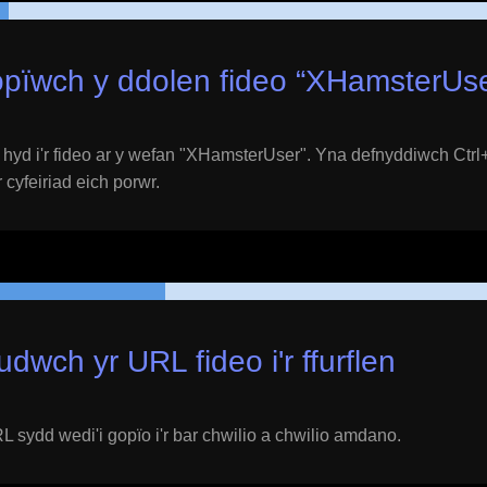
pïwch y ddolen fideo “
XHamsterUs
yd i'r fideo ar y wefan "
XHamsterUser
". Yna defnyddiwch Ctrl+
 cyfeiriad eich porwr.
udwch yr URL fideo i'r ffurflen
 sydd wedi'i gopïo i'r bar chwilio a chwilio amdano.