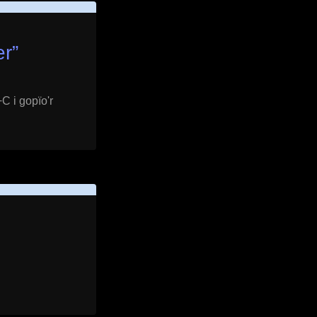
er
”
C i gopïo'r