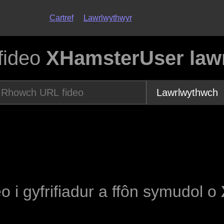
Cartref
Lawrlwythwyr
fideo
XHamsterUser lawr
Lawrlwythwch
eo i gyfrifiadur a ffôn symudol o