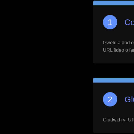
Co
Gweld a dod o h
URL fideo o far
Gl
Gludwch yr URL