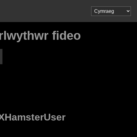
lwythwr fideo
XHamsterUser