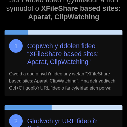
symudol o
XFileShare based sites:
Aparat, ClipWatching
Copïwch y ddolen fideo
“
XFileShare based sites:
Aparat, ClipWatching
”
Gweld a dod o hyd i'r fideo ar y wefan "
XFileShare
based sites: Aparat, ClipWatching
". Yna defnyddiwch
Ctrl+C i gopïo'r URL fideo o far cyfeiriad eich porwr.
Gludwch yr URL fideo i'r