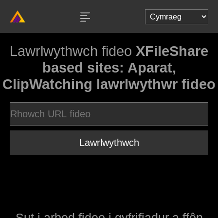
Lawrlwythwch fideo
XFileShare
based sites: Aparat,
ClipWatching lawrlwythwr fideo
Lawrlwythwch
Sut i arbed fideo i gyfrifiadur a ffôn