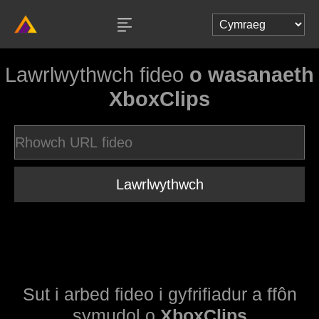
Lawrlwythwch fideo
o wasanaeth
XboxClips
Lawrlwythwch
Sut i arbed fideo i gyfrifiadur a ffôn
symudol o
XboxClips