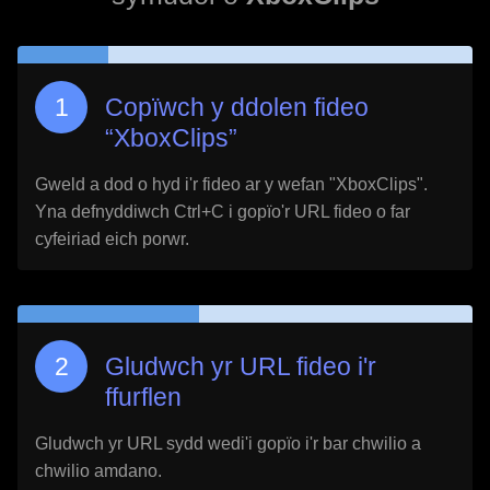
Copïwch y ddolen fideo
“
XboxClips
”
Gweld a dod o hyd i'r fideo ar y wefan "
XboxClips
".
Yna defnyddiwch Ctrl+C i gopïo'r URL fideo o far
cyfeiriad eich porwr.
Gludwch yr URL fideo i'r
ffurflen
Gludwch yr URL sydd wedi'i gopïo i'r bar chwilio a
chwilio amdano.