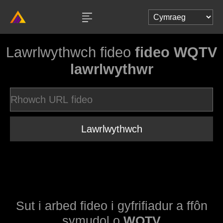
Lawrlwythwch fideo
fideo WQTV
lawrlwythwr
Lawrlwythwch
Sut i arbed fideo i gyfrifiadur a ffôn
symudol o
WQTV