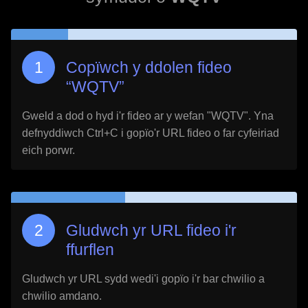
Copïwch y ddolen fideo
“
WQTV
”
Gweld a dod o hyd i'r fideo ar y wefan "
WQTV
". Yna
defnyddiwch Ctrl+C i gopïo'r URL fideo o far cyfeiriad
eich porwr.
Gludwch yr URL fideo i'r
ffurflen
Gludwch yr URL sydd wedi'i gopïo i'r bar chwilio a
chwilio amdano.