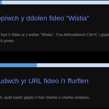
pïwch y ddolen fideo “
Wistia
”
yd i'r fideo ar y wefan "
Wistia
". Yna defnyddiwch Ctrl+C i gopï
ich porwr.
udwch yr URL fideo i'r ffurflen
 sydd wedi'i gopïo i'r bar chwilio a chwilio amdano.