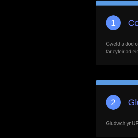
Co
Gweld a dod o h
far cyfeiriad e
Gl
Gludwch yr URL