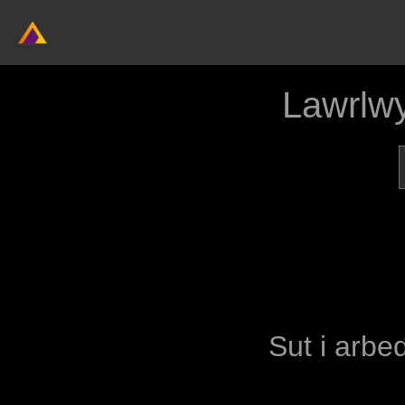
Lawrlw
Sut i arbed