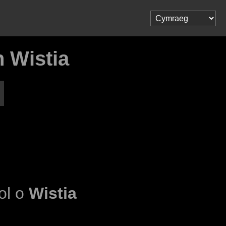
 Wistia
dol o
Wistia