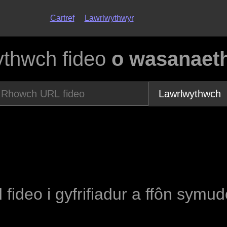
Cartref
Lawrlwythwyr
ythwch fideo
o wasanaeth
Lawrlwythwch
 fideo i gyfrifiadur a ffôn symu