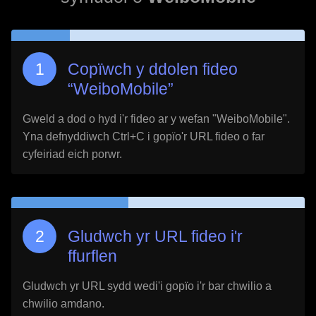
Copïwch y ddolen fideo
“
WeiboMobile
”
Gweld a dod o hyd i'r fideo ar y wefan "
WeiboMobile
".
Yna defnyddiwch Ctrl+C i gopïo'r URL fideo o far
cyfeiriad eich porwr.
Gludwch yr URL fideo i'r
ffurflen
Gludwch yr URL sydd wedi'i gopïo i'r bar chwilio a
chwilio amdano.