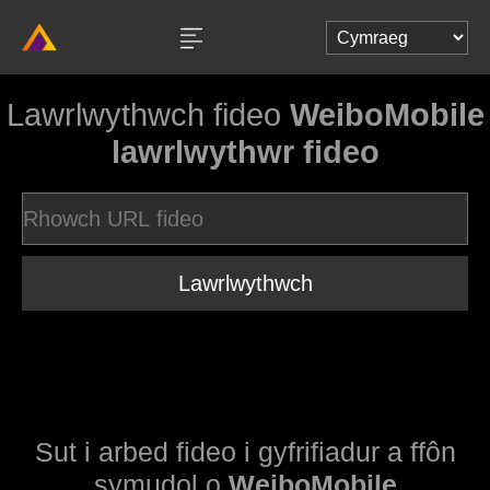
Lawrlwythwch fideo
WeiboMobile
lawrlwythwr fideo
Lawrlwythwch
Sut i arbed fideo i gyfrifiadur a ffôn
symudol o
WeiboMobile