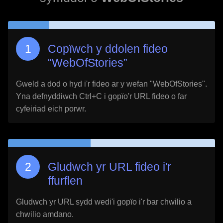
Copïwch y ddolen fideo
“
WebOfStories
”
Gweld a dod o hyd i'r fideo ar y wefan "
WebOfStories
".
Yna defnyddiwch Ctrl+C i gopïo'r URL fideo o far
cyfeiriad eich porwr.
Gludwch yr URL fideo i'r
ffurflen
Gludwch yr URL sydd wedi'i gopïo i'r bar chwilio a
chwilio amdano.