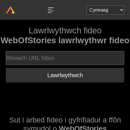
Lawrlwythwch fideo
WebOfStories lawrlwythwr fideo
Lawrlwythwch
Sut i arbed fideo i gyfrifiadur a ffôn
symudol o
WebOfStories