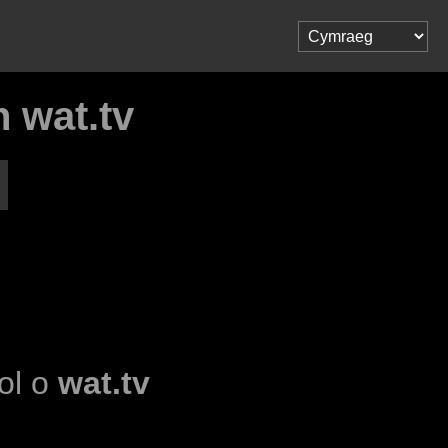
 wat.tv
dol o
wat.tv