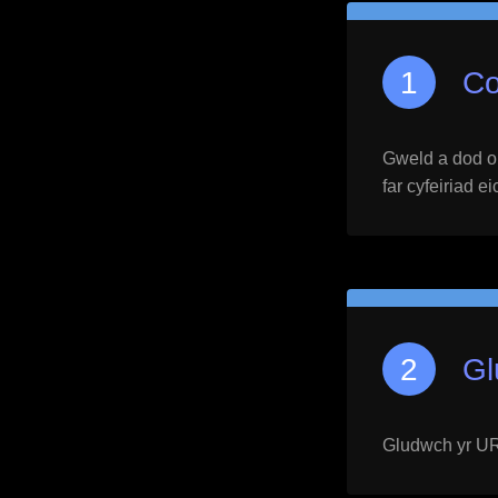
Co
Gweld a dod o h
far cyfeiriad e
Gl
Gludwch yr URL