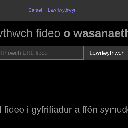
Cartref
Lawrlwythwyr
ythwch fideo
o wasanaeth
Lawrlwythwch
d fideo i gyfrifiadur a ffôn symu