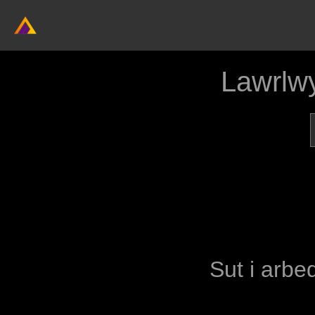
Lawrlw
Sut i arbe