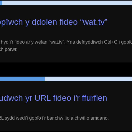
pïwch y ddolen fideo “
wat.tv
”
yd i'r fideo ar y wefan "
wat.tv
". Yna defnyddiwch Ctrl+C i gopïo
ich porwr.
udwch yr URL fideo i'r ffurflen
 sydd wedi'i gopïo i'r bar chwilio a chwilio amdano.