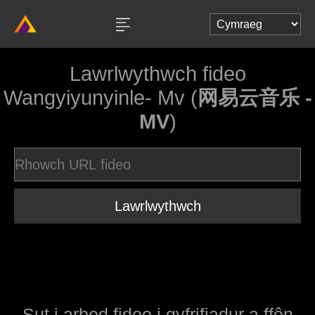
Lawrlwythwch fideo
Wangyiyunyinle- Mv (
网易云音乐 -
MV
)
Lawrlwythwch
Sut i arbed fideo i gyfrifiadur a ffôn