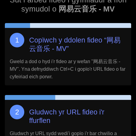
symudol o
网易云音乐 - MV
Copïwch y ddolen fideo “
网易
云音乐 - MV
”
Gweld a dod o hyd i'r fideo ar y wefan "
网易云音乐 -
MV
". Yna defnyddiwch Ctrl+C i gopïo'r URL fideo o far
cyfeiriad eich porwr.
Gludwch yr URL fideo i'r
ffurflen
Gludwch yr URL sydd wedi'i gopïo i'r bar chwilio a