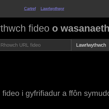
Cartref
Lawrlwythwyr
thwch fideo
o wasanaet
Lawrlwythwch
 fideo i gyfrifiadur a ffôn symud