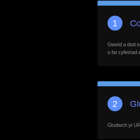
Co
Gweld a dod o h
o far cyfeiriad
Gl
Gludwch yr URL