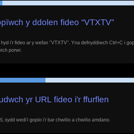
pïwch y ddolen fideo “
VTXTV
”
yd i'r fideo ar y wefan "
VTXTV
". Yna defnyddiwch Ctrl+C i gop
 eich porwr.
udwch yr URL fideo i'r ffurflen
 sydd wedi'i gopïo i'r bar chwilio a chwilio amdano.