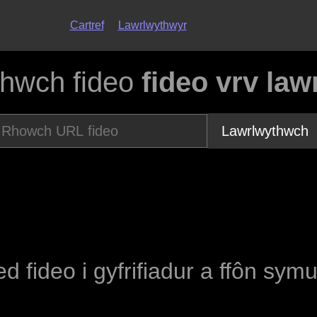
Cartref
Lawrlwythwyr
thwch fideo
fideo vrv la
Lawrlwythwch
ed fideo i gyfrifiadur a ffôn sym