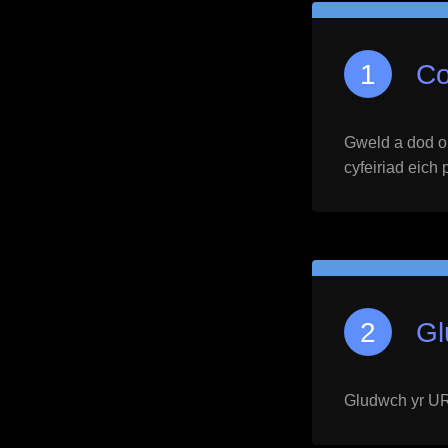
Co
Gweld a dod o h
cyfeiriad eich 
Gl
Gludwch yr URL