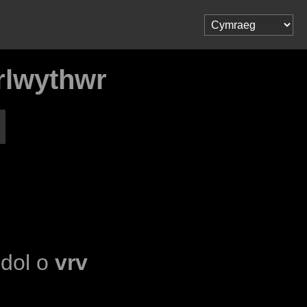
wrlwythwr
udol o
vrv