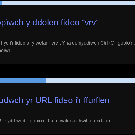
pïwch y ddolen fideo “
vrv
”
yd i'r fideo ar y wefan "
vrv
". Yna defnyddiwch Ctrl+C i gopïo'r 
porwr.
udwch yr URL fideo i'r ffurflen
 sydd wedi'i gopïo i'r bar chwilio a chwilio amdano.