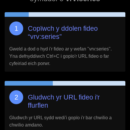
Copïwch y ddolen fideo
“
vrv:series
”
Gweld a dod o hyd i'r fideo ar y wefan "
vrv:series
".
Yna defnyddiwch Ctrl+C i gopïo'r URL fideo o far
cyfeiriad eich porwr.
Gludwch yr URL fideo i'r
ffurflen
Gludwch yr URL sydd wedi'i gopïo i'r bar chwilio a
chwilio amdano.