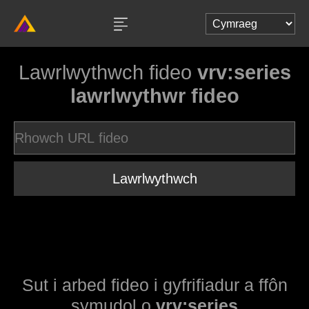
Lawrlwythwch fideo
vrv:series
lawrlwythwr fideo
Lawrlwythwch
Sut i arbed fideo i gyfrifiadur a ffôn
symudol o
vrv:series