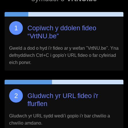
Copïwch y ddolen fideo
“
VrtNU.be
”
Gweld a dod o hyd i'r fideo ar y wefan "
VrtNU.be
". Yna
defnyddiwch Ctrl+C i gopïo'r URL fideo o far cyfeiriad
eich porwr.
Gludwch yr URL fideo i'r
ffurflen
Gludwch yr URL sydd wedi'i gopïo i'r bar chwilio a
chwilio amdano.