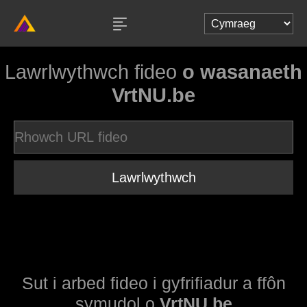
Lawrlwythwch fideo
o wasanaeth
VrtNU.be
Lawrlwythwch
Sut i arbed fideo i gyfrifiadur a ffôn
symudol o
VrtNU.be