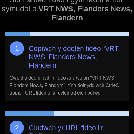
symudol o
VRT NWS, Flanders News,
Flandern
Copïwch y ddolen fideo “
VRT
NWS, Flanders News,
Flandern
”
Gweld a dod o hyd i'r fideo ar y wefan "
VRT NWS,
Flanders News, Flandern
". Yna defnyddiwch Ctrl+C i
gopïo'r URL fideo o far cyfeiriad eich porwr.
Gludwch yr URL fideo i'r