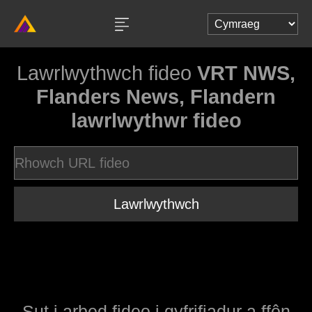
Lawrlwythwch fideo
VRT NWS,
Flanders News, Flandern
lawrlwythwr fideo
Lawrlwythwch
Sut i arbed fideo i gyfrifiadur a ffôn