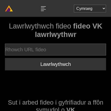
Lawrlwythwch fideo
fideo VK
lawrlwythwr
Lawrlwythwch
Sut i arbed fideo i gyfrifiadur a ffôn
symudol o
VK