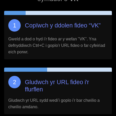
Copïwch y ddolen fideo “
VK
”
Gweld a dod o hyd i'r fideo ar y wefan "
VK
". Yna
defnyddiwch Ctrl+C i gopïo'r URL fideo o far cyfeiriad
eich porwr.
Gludwch yr URL fideo i'r
ffurflen
Gludwch yr URL sydd wedi'i gopïo i'r bar chwilio a
chwilio amdano.