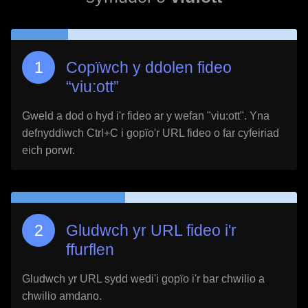
Copïwch y ddolen fideo
“
viu:ott
”
Gweld a dod o hyd i'r fideo ar y wefan "
viu:ott
". Yna
defnyddiwch Ctrl+C i gopïo'r URL fideo o far cyfeiriad
eich porwr.
Gludwch yr URL fideo i'r
ffurflen
Gludwch yr URL sydd wedi'i gopïo i'r bar chwilio a
chwilio amdano.