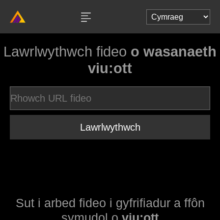
Lawrlwythwch fideo
o wasanaeth
viu:ott
Lawrlwythwch
Sut i arbed fideo i gyfrifiadur a ffôn
symudol o
viu:ott