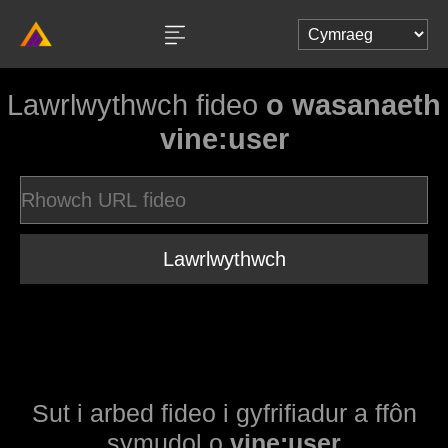
Lawrlwythwch fideo
o wasanaeth
vine:user
Lawrlwythwch
Sut i arbed fideo i gyfrifiadur a ffôn
symudol o
vine:user