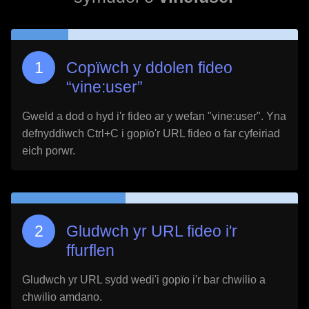
Copïwch y ddolen fideo
“
vine:user
”
Gweld a dod o hyd i'r fideo ar y wefan "
vine:user
". Yna
defnyddiwch Ctrl+C i gopïo'r URL fideo o far cyfeiriad
eich porwr.
Gludwch yr URL fideo i'r
ffurflen
Gludwch yr URL sydd wedi'i gopïo i'r bar chwilio a
chwilio amdano.