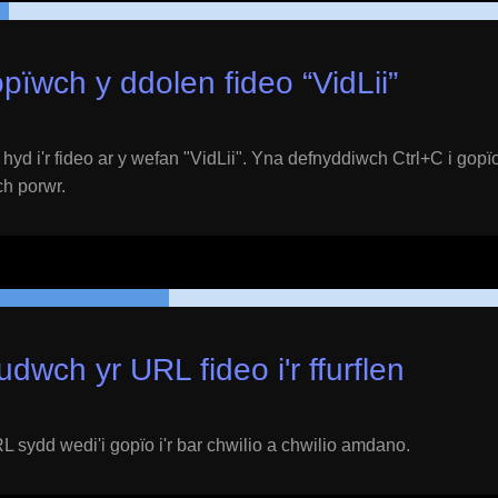
pïwch y ddolen fideo “
VidLii
”
yd i'r fideo ar y wefan "
VidLii
". Yna defnyddiwch Ctrl+C i gopïo
ich porwr.
udwch yr URL fideo i'r ffurflen
 sydd wedi'i gopïo i'r bar chwilio a chwilio amdano.