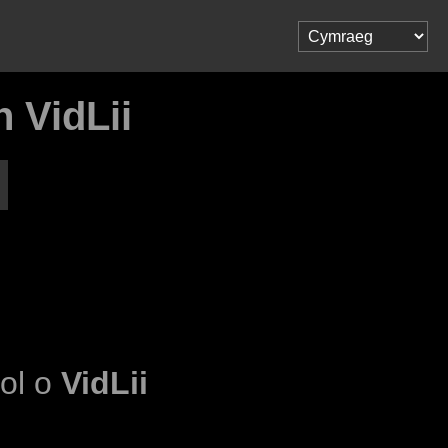
 VidLii
dol o
VidLii