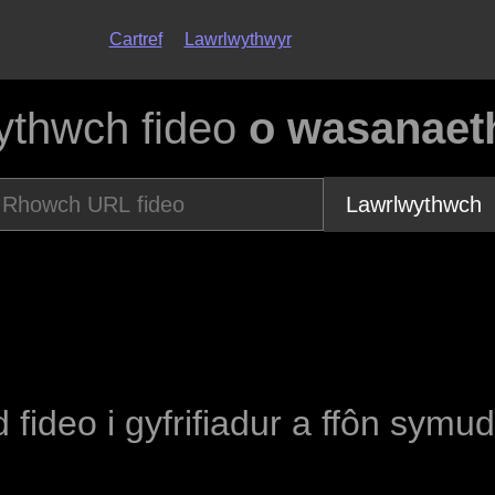
Cartref
Lawrlwythwyr
ythwch fideo
o wasanaeth
Lawrlwythwch
d fideo i gyfrifiadur a ffôn symu