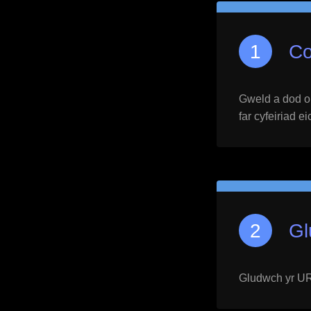
Co
Gweld a dod o h
far cyfeiriad e
Gl
Gludwch yr URL