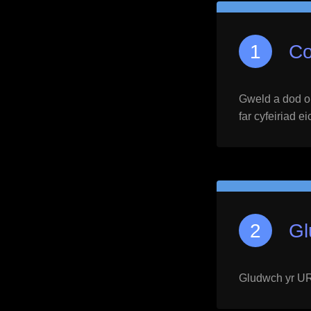
Co
Gweld a dod o h
far cyfeiriad e
Gl
Gludwch yr URL