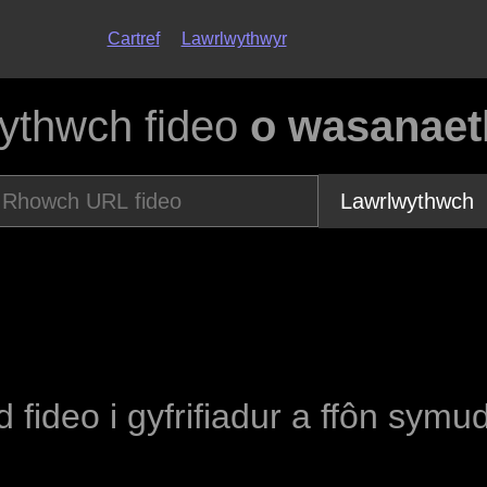
Cartref
Lawrlwythwyr
ythwch fideo
o wasanaet
Lawrlwythwch
d fideo i gyfrifiadur a ffôn symu