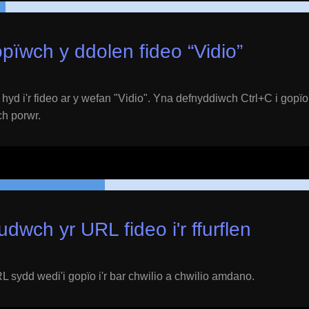
pïwch y ddolen fideo “
Vidio
”
yd i'r fideo ar y wefan "
Vidio
". Yna defnyddiwch Ctrl+C i gopïo
ich porwr.
udwch yr URL fideo i'r ffurflen
 sydd wedi'i gopïo i'r bar chwilio a chwilio amdano.